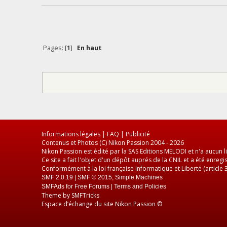
Pages: [
1
]
En haut
Informations légales
|
FAQ
|
Publicité
Contenus et Photos (C) Nikon Passion 2004 - 2026
Nikon Passion est édité par la SAS Editions MELODI et n'a aucun li
Ce site a fait l'objet d'un dépôt auprés de la CNIL et a été enr
Conformément à la loi française Informatique et Liberté (article
SMF 2.0.19
|
SMF © 2015
,
Simple Machines
SMFAds
for
Free Forums
|
Terms and Policies
Theme by
SMFTricks
Espace d’échange du site Nikon Passion ©