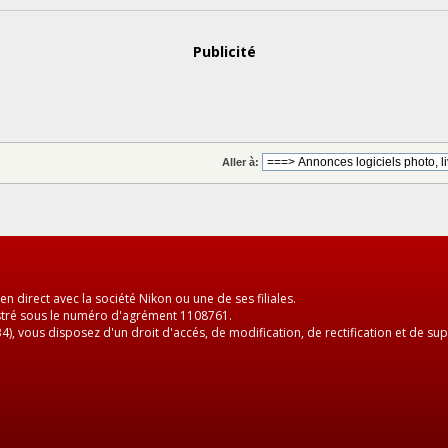
Publicité
Aller à:
en direct avec la société Nikon ou une de ses filiales.
egistré sous le numéro d'agrément 1108761.
 34), vous disposez d'un droit d'accés, de modification, de rectification et de