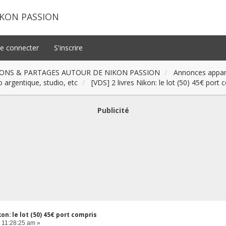
IKON PASSION
e connecter
S'inscrire
ONS & PARTAGES AUTOUR DE NIKON PASSION
Annonces appare
o argentique, studio, etc
[VDS] 2 livres Nikon: le lot (50) 45€ port 
Publicité
kon: le lot (50) 45€ port compris
 11:28:25 am »