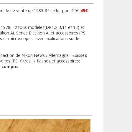
 guide de vente de 1983-84: le lot pour
50€
45€
n 1978: F2 tous modèles(DP1,2,3,11 et 12) et
on Ai, Séries E et non Ai et accessoires (PS,
es et microscopes...avec explications sur le
rédaction de Nikon News / Allemagne - Suisse):
es (PS, filtres...); flashes et accessoires;
t compris