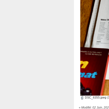
DSC_6355.jpeg
(1
«
Modifié: 02 Juin, 20