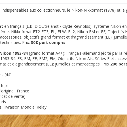
s indispensables aux collectionneurs, le Nikon-Nikkormat (1978) et le
at
en français (L.B. D'OUtrelandt / Clyde Reynolds): système Nikon e
tème, Nikkofrmat FT2-FT3, EL, ELW, EL2, Nikon FM et FE; Objectifs Nik
 et accessoires; objectifs grand format et d'agrandissement (EL); jumell
techniques. Prix:
30€ port compris
 Nikon 1983-84
(grand format A4+): Français-allemand (édité par la 
1983-84: F3, FM, FE, FM2, EM, Objectifs Nikon Ais, Séries E et accessoir
mat et d'agrandissement (EL); jumelles et microscopes...Prix
20€ por
es (44)
 fdpi
'origine : France
ficat de vente)
pris
 : livraison Mondial Relay