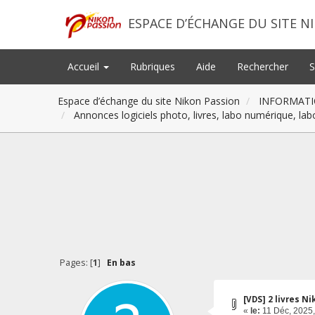
ESPACE D’ÉCHANGE DU SITE N
Accueil
Rubriques
Aide
Rechercher
S
Espace d’échange du site Nikon Passion
INFORMATI
Annonces logiciels photo, livres, labo numérique, lab
Pages: [
1
]
En bas
[VDS] 2 livres Ni
«
le:
11 Déc, 2025,