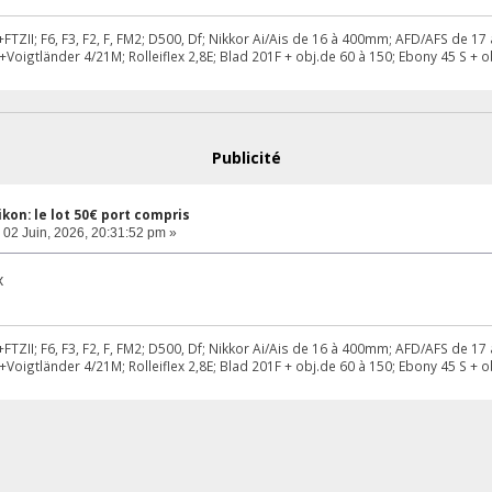
FTZII; F6, F3, F2, F, FM2; D500, Df; Nikkor Ai/Ais de 16 à 400mm; AFD/AFS de
+Voigtländer 4/21M; Rolleiflex 2,8E; Blad 201F + obj.de 60 à 150; Ebony 45 S +
Publicité
Nikon: le lot 50€ port compris
02 Juin, 2026, 20:31:52 pm »
x
FTZII; F6, F3, F2, F, FM2; D500, Df; Nikkor Ai/Ais de 16 à 400mm; AFD/AFS de
+Voigtländer 4/21M; Rolleiflex 2,8E; Blad 201F + obj.de 60 à 150; Ebony 45 S +