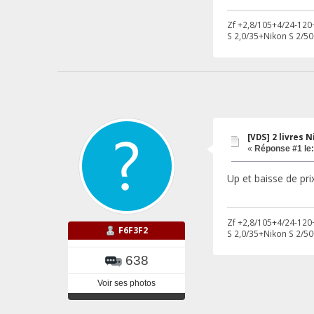
Zf +2,8/105+4/24-120+
S 2,0/35+Nikon S 2/50
[VDS] 2 livres 
«
Réponse #1 le:
Up et baisse de pri
Zf +2,8/105+4/24-120+
F6F3F2
S 2,0/35+Nikon S 2/50
638
Voir ses photos