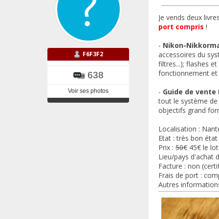
Je vends deux livre
port compris
!
-
Nikon-Nikkorm
F6F3F2
accessoires du sys
filtres...); flashes
fonctionnement et 
638
-
Guide de vente
Voir ses photos
tout le système de 
objectifs grand for
Localisation : Nant
Etat : très bon état
Prix :
50€
45€ le lot
Lieu/pays d'achat d
Facture : non (certi
Frais de port : com
Autres informations