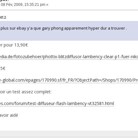
08 Fév, 2009, 15:35:21 pm »
412
st plus sur ebay y'a que gary phong apparement hyper dur a trouver .
ver pour 13,90€
edia.de/fotozubehoer/phottix-blitzdiffusor-lambency-clear-p1-fuer-nik
15€
ce-global.com/epages/170990.sf/fr_FR/?ObjectPath=/Shops/170990/P
 voir un test assez complet:
tes.com/forum/test-diffuseur-flash-lambency-vt32581.html
avoir aidé