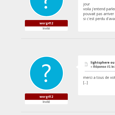
jour
voila j'entend parl
pouvait pas arriver
si c'est perdu d'ava
worg412
Invité
lightsphere ou
«
Réponse #1 le:
merci a tous de vot
[...]
worg412
Invité