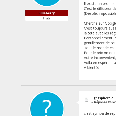
Il existe un produi
C'est le diffuseur 
Blueberry
(Désolé, impossible 
Invité
Cherche sur Google
C'est toujours auss
la tête avec les r
Personnellement je
gentillement de to
tout le monde est 
Pour le prix on ne 
Autre inconvenient,
Voilà en espérant a
A bientôt
lightsphere ou
«
Réponse #4 le:
c'est sympa de repo