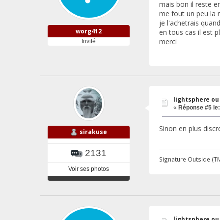
mais bon il reste 
me fout un peu la 
je l'achetrais quan
worg412
en tous cas il est 
merci
Invité
lightsphere ou
«
Réponse #5 le:
Sinon en plus discre
sirakuse
2131
Signature Outside (T
Voir ses photos
lightsphere ou