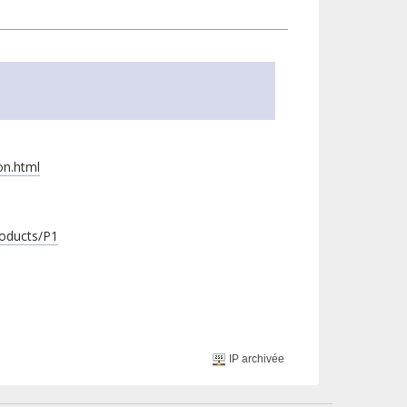
on.html
roducts/P1
IP archivée