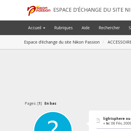
ESPACE D’ÉCHANGE DU SITE N
Accueil
Rubriques
Aide
Rechercher
S
Espace d’échange du site Nikon Passion
ACCESSOIR
Pages: [
1
]
En bas
lightsphere ou
«
le:
06 Fév, 2009