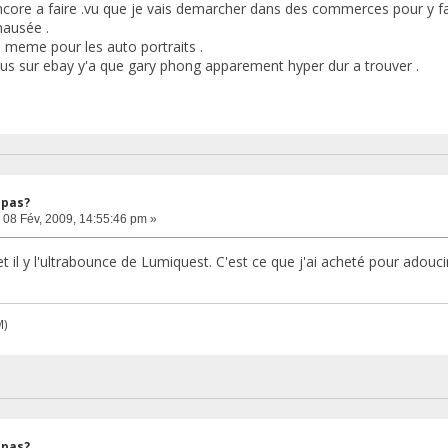
encore a faire .vu que je vais demarcher dans des commerces pour y fa
nausée .
d meme pour les auto portraits .
plus sur ebay y'a que gary phong apparement hyper dur a trouver .
 pas?
08 Fév, 2009, 14:55:46 pm »
t il y l'ultrabounce de Lumiquest. C'est ce que j'ai acheté pour adoucir
M)
 pas?