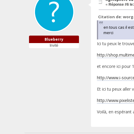
«
Réponse #6 le:
Citation de: worg
en tous cas il e
merci
Blueberry
Ici tu peux le trou
Invité
http://shop.multim
et encore ici pour 
http://www.i-sour
Et ici tu peux aller
http://www.pixelis
Voilà, en espérant 