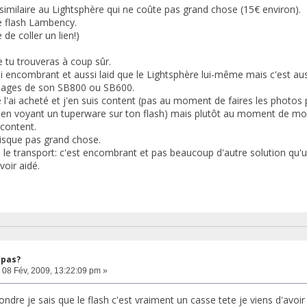
t similaire au Lightsphère qui ne coûte pas grand chose (15€ environ).
de flash Lambency.
de coller un lien!)
 tu trouveras à coup sûr.
i encombrant et aussi laid que le Lightsphère lui-même mais c'est au
églages de son SB800 ou SB600.
 l'ai acheté et j'en suis content (pas au moment de faires les photo
i en voyant un tuperware sur ton flash) mais plutôt au moment de mon
content.
risque pas grand chose.
 le transport: c'est encombrant et pas beaucoup d'autre solution qu'u
voir aidé.
 pas?
08 Fév, 2009, 13:22:09 pm »
ndre je sais que le flash c'est vraiment un casse tete je viens d'avoir 