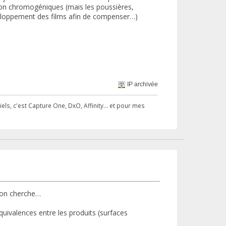
 non chromogéniques (mais les poussières,
veloppement des films afin de compenser…)
IP archivée
ls, c'est Capture One, DxO, Affinity... et pour mes
l'on cherche…
uivalences entre les produits (surfaces