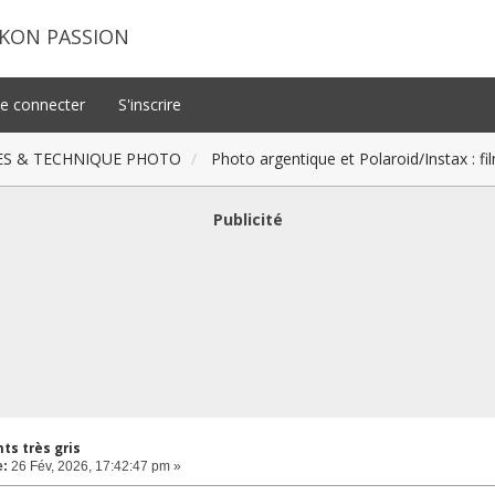
IKON PASSION
e connecter
S'inscrire
ES & TECHNIQUE PHOTO
Photo argentique et Polaroid/Instax : f
Publicité
s très gris
e:
26 Fév, 2026, 17:42:47 pm »