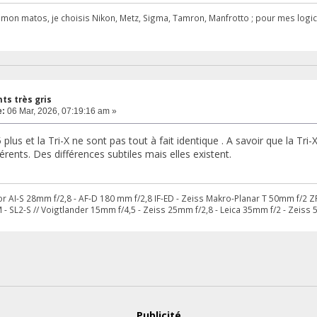
r mon matos, je choisis Nikon, Metz, Sigma, Tamron, Manfrotto ; pour mes logicie
s très gris
e:
06 Mar, 2026, 07:19:16 am »
plus et la Tri-X ne sont pas tout à fait identique . A savoir que la Tri-X
érents. Des différences subtiles mais elles existent.
kor AI-S 28mm f/2,8 - AF-D 180 mm f/2,8 IF-ED - Zeiss Makro-Planar T 50mm f/2 
 - SL2-S // Voigtlander 15mm f/4,5 - Zeiss 25mm f/2,8 - Leica 35mm f/2 - Zeiss
Publicité