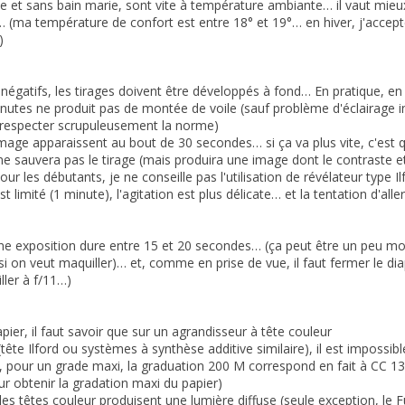
tte et sans bain marie, sont vite à température ambiante… il vaut mie
 (ma température de confort est entre 18° et 19°… en hiver, j'accept
)
égatifs, les tirages doivent être développés à fond… En pratique, en 
inutes ne produit pas de montée de voile (sauf problème d'éclairage in
t respecter scrupuleusement la norme)
mage apparaissent au bout de 30 secondes… si ça va plus vite, c'est qu
 sauvera pas le tirage (mais produira une image dont le contraste et 
r les débutants, je ne conseille pas l'utilisation de révélateur type I
 limité (1 minute), l'agitation est plus délicate… et la tentation d'all
e exposition dure entre 15 et 20 secondes… (ça peut être un peu mo
i on veut maquiller)… et, comme en prise de vue, il faut fermer le dia
iller à f/11…)
pier, il faut savoir que sur un agrandisseur à tête couleur
ête Ilford ou systèmes à synthèse additive similaire), il est impossibl
, pour un grade maxi, la graduation 200 M correspond en fait à CC 130
our obtenir la gradation maxi du papier)
s têtes couleur produisent une lumière diffuse (seule exception, le F