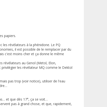
es papiers.
ec les révélateurs à la phénidone. Le PQ
nomies, il est possible de le remplacer par du
mais c'est moins cher et ça donne le même
des révélateurs au Genol (Metol, Elon,
ut privilégier les révélateur MQ comme le Dektol
ais pas trop (voir notice), utiliser de l'eau
rdre…
as… et que dès 17°, ça se voit…
servent pas à grand chose, et que, rapidement,