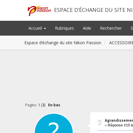
ESPACE D’ÉCHANGE DU SITE N
Accueil
Rubriques
Aide
Rechercher
S
Espace d’échange du site Nikon Passion
ACCESSOIR
Pages:
1
[
2
]
En bas
Agrandissement
«
Réponse #15 l