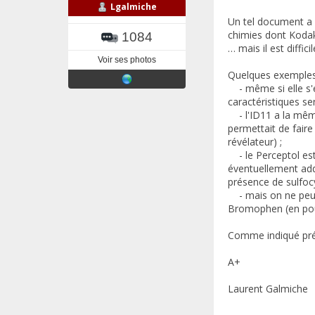
Lgalmiche
Un tel document a l
chimies dont Kodak 
1084
… mais il est diffic
Voir ses photos
Quelques exemples
- même si elle s'en
caractéristiques se
- l'ID11 a la même
permettait de faire
révélateur) ;
- le Perceptol est
éventuellement add
présence de sulfo
- mais on ne peut 
Bromophen (en pou
Comme indiqué préc
A+
Laurent Galmiche