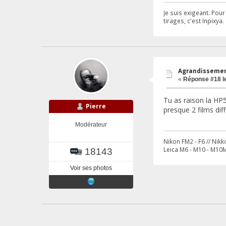
Je suis exigeant. Pou
tirages, c'est Inpixya.
Agrandissement
«
Réponse #18 l
Tu as raison la HP5 
Pierre
presque 2 films diff
Modérateur
Nikon FM2 - F6 // Nik
Leica M6 - M10 - M10M
18143
Voir ses photos