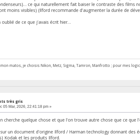
condenseurs)… ce qui naturellement fait baiser le contraste des films
sont moins visibles) (Ilford recommande d'augmenter la durée de dé
n oublié de ce que j'avais écrit hier…
r mon matos, je choisis Nikon, Metz, Sigma, Tamron, Manfrotto ; pour mes logicie
s très gris
e:
05 Mar, 2026, 22:41:18 pm »
l'on cherche quelque chose et que l'on trouve autre chose que ce que 
 sur un document d'origine Ilford / Harman technology donnant des éq
) Kodak et les produits Ilford.