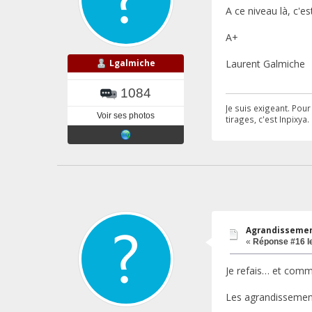
A ce niveau là, c'es
A+
Lgalmiche
Laurent Galmiche
1084
Je suis exigeant. Pou
Voir ses photos
tirages, c'est Inpixya.
Agrandissement
«
Réponse #16 l
Je refais… et comme 
Les agrandissement