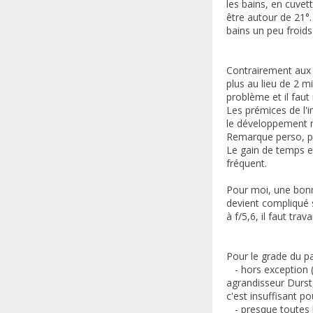
les bains, en cuve
être autour de 21°…
bains un peu froids
Contrairement aux n
plus au lieu de 2 m
problème et il fau
Les prémices de l'i
le développement ne
Remarque perso, pou
Le gain de temps est
fréquent.
Pour moi, une bonn
devient compliqué s
à f/5,6, il faut trava
Pour le grade du pa
- hors exception (t
agrandisseur Durst
c'est insuffisant p
- presque toutes le