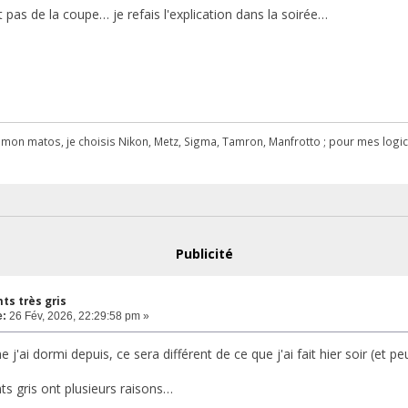
t pas de la coupe… je refais l'explication dans la soirée…
r mon matos, je choisis Nikon, Metz, Sigma, Tamron, Manfrotto ; pour mes logicie
Publicité
s très gris
e:
26 Fév, 2026, 22:29:58 pm »
j'ai dormi depuis, ce sera différent de ce que j'ai fait hier soir (et p
s gris ont plusieurs raisons…