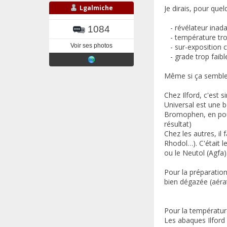
Lgalmiche
Je dirais, pour quel
- révélateur inada
1084
- température tr
- sur-exposition 
Voir ses photos
- grade trop faibl
Même si ça semble s
Chez Ilford, c'est 
Universal est une b
Bromophen, en poud
résultat)
Chez les autres, il 
Rhodol…). C'était l
ou le Neutol (Agfa)
Pour la préparation,
bien dégazée (aérat
Pour la températur
Les abaques Ilford