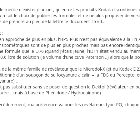
e mérite d'exister (surtout, qu'entre les produits Kodak discontinués
a fait le choix de publier les formules et de ne plus proposer de versi
ile de prendre au pied de la lettre le document Ilford…
 :
 approche de plus en plus, l'HP5 Plus n'est pas équivalente à la Tri-X 
nsitométriques sont de plus en plus proches mais pas encore identiqu
 formule que le D76 (quand j'étais jeune, l'ID11 était vendu au même
 0,6 litre de solution (le volume d'une cuve Paterson…) alors que la bo
 de la même famille de révélateur que le Microdol-X (et du Kodak D23)
itionné d'un soupçon de sulfocyanure alcalin – la FDS du Perceptol e
cyanure)…
pas substituer sans se poser de question le Dektol (révélateur en p
dre… mais à base de Phenidone / Hydroquinone)
édemment, ma préférence va pour les révélateurs type PQ, chaque f