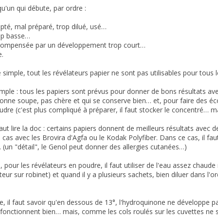
qu'un qui débute, par ordre :
pté, mal préparé, trop dilué, usé…
op basse…
compensée par un développement trop court…
e.
imple, tout les révélateurs papier ne sont pas utilisables pour tous l
simple : tous les papiers sont prévus pour donner de bons résultats av
onne soupe, pas chère et qui se conserve bien… et, pour faire des éco
re (c'est plus compliqué à préparer, il faut stocker le concentré… 
faut lire la doc : certains papiers donnent de meilleurs résultats avec 
e cas avec les Brovira d'Agfa ou le Kodak Polyfiber. Dans ce cas, il fa
. (un "détail", le Genol peut donner des allergies cutanées…)
 pour les révélateurs en poudre, il faut utiliser de l'eau assez chaude m
eur sur robinet) et quand il y a plusieurs sachets, bien diluer dans l'o
e, il faut savoir qu'en dessous de 13°, l'hydroquinone ne développe p
 fonctionnent bien… mais, comme les cols roulés sur les cuvettes ne 