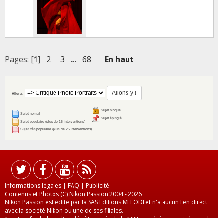
Pages: [
1
]
2
3
...
68
En haut
Aller à:
Sujet bloqué
Sujet normal
Sujet épinglé
Sujet populaire (plus de 15 interventions)
Sujet très populaire (plus de 25 interventions)
Informations légales
|
FAQ
|
Publicité
Contenus et Photos (C) Nikon Passion 2004 - 2026
Nikon Passion est édité par la SAS Editions MELODI et n'a aucun lien direct
avec la société Nikon ou une de ses filiales.