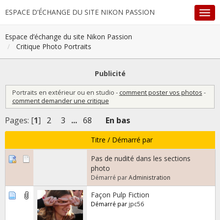
ESPACE D’ÉCHANGE DU SITE NIKON PASSION
Espace d’échange du site Nikon Passion
Critique Photo Portraits
Publicité
Portraits en extérieur ou en studio -
comment poster vos photos
-
comment demander une critique
Pages: [
1
]
2
3
...
68
En bas
Titre
/
Démarré par
Pas de nudité dans les sections
photo
Démarré par
Administration
Façon Pulp Fiction
Démarré par
jpc56