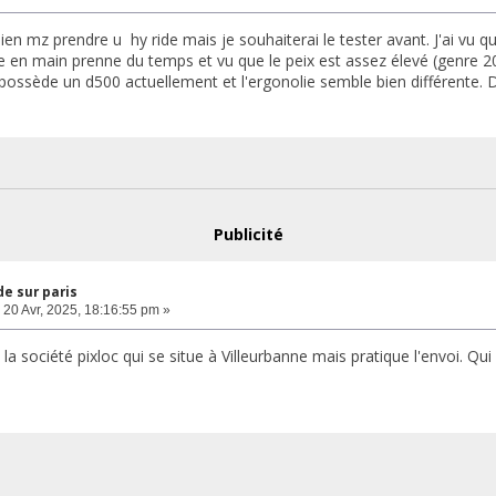
bien mz prendre u hy ride mais je souhaiterai le tester avant. J'ai vu 
ise en main prenne du temps et vu que le peix est assez élevé (genre 20
 possède un d500 actuellement et l'ergonolie semble bien différente. 
Publicité
e sur paris
20 Avr, 2025, 18:16:55 pm »
 la société pixloc qui se situe à Villeurbanne mais pratique l'envoi. Qu