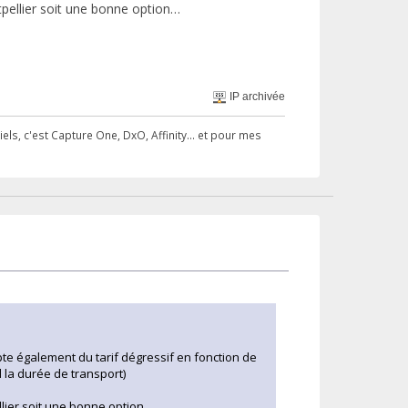
tpellier soit une bonne option…
IP archivée
ls, c'est Capture One, DxO, Affinity... et pour mes
mpte également du tarif dégressif en fonction de
d la durée de transport)
ellier soit une bonne option…