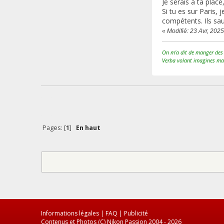
Je serais à ta place
Si tu es sur Paris,
compétents. Ils sau
«
Modifié: 23 Avr, 202
On m’a dit de manger des 
Verba volant imagines ma
Pages: [
1
]
En haut
Informations légales
|
FAQ
|
Publicité
Contenus et Photos (C) Nikon Passion 2004 - 2026