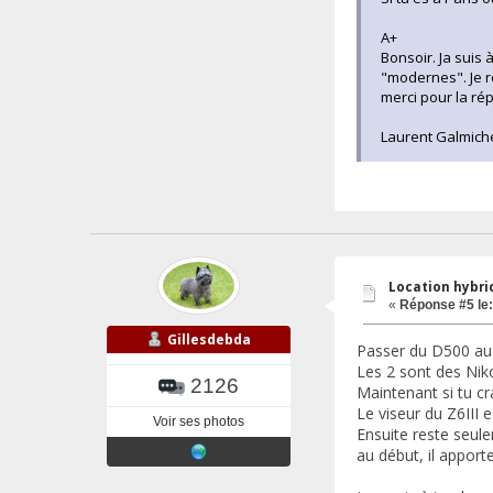
A+
Bonsoir. Ja suis 
"modernes". Je r
merci pour la ré
Laurent Galmich
Location hybrid
«
Réponse #5 le:
Gillesdebda
Passer du D500 au Z
Les 2 sont des Nik
2126
Maintenant si tu cr
Le viseur du Z6III 
Voir ses photos
Ensuite reste seul
au début, il apporte