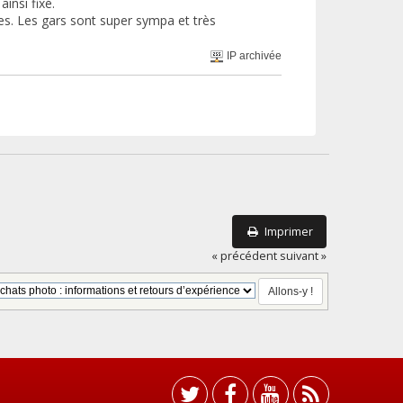
insi fixé.
les. Les gars sont super sympa et très
IP archivée
Imprimer
« précédent
suivant »