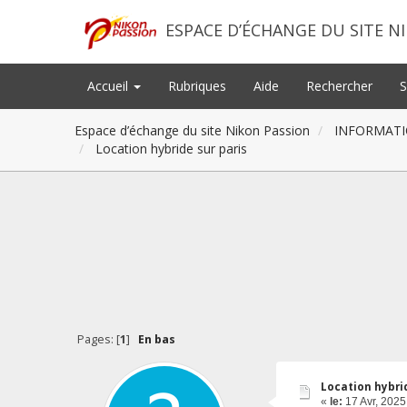
ESPACE D’ÉCHANGE DU SITE N
Accueil
Rubriques
Aide
Rechercher
S
Espace d’échange du site Nikon Passion
INFORMATI
Location hybride sur paris
Pages: [
1
]
En bas
Location hybrid
«
le:
17 Avr, 2025