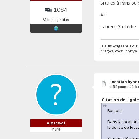
Si tu es à Paris ou
1084
A+
Voir ses photos
Laurent Galmiche
Je suis exigeant. Pou
tirages, c'est Inpixya.
Location hybrid
«
Réponse #4 le:
Citation de: Lgalm
Bonjour
Dans la location 
a9stewaf
la durée de locat
Invité
Si tu es à Paris 