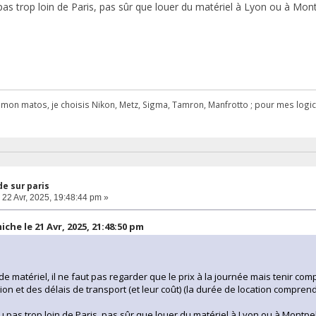
 pas trop loin de Paris, pas sûr que louer du matériel à Lyon ou à Mon
r mon matos, je choisis Nikon, Metz, Sigma, Tamron, Manfrotto ; pour mes logicie
e sur paris
22 Avr, 2025, 19:48:44 pm »
iche le 21 Avr, 2025, 21:48:50 pm
de matériel, il ne faut pas regarder que le prix à la journée mais tenir co
ion et des délais de transport (et leur coût) (la durée de location compren
ou pas trop loin de Paris, pas sûr que louer du matériel à Lyon ou à Montp