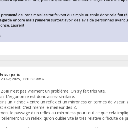
à proximité de Paris mais les tarifs vont du simple au triple donc cela fait 
egarde encore mais j'aimerai surtout avoir des avis de personnes ayant util
ponse. Laurent
e
e sur paris
23 Avr, 2025, 08:10:23 am »
6III n’est pas vraiment un problème. On s’y fait très vite.
on. L’ergonomie est donc assez similaire.
ains un « choc » entre un reflex et un mirrorless en termes de viseur, a
est excellent. C’est même le meilleur des Z.
ement le passage d'un reflex au mirrorless pour tout ce que cela impl
 tellement vs un reflex, qu'on oublie vite la très relative difficulté de 