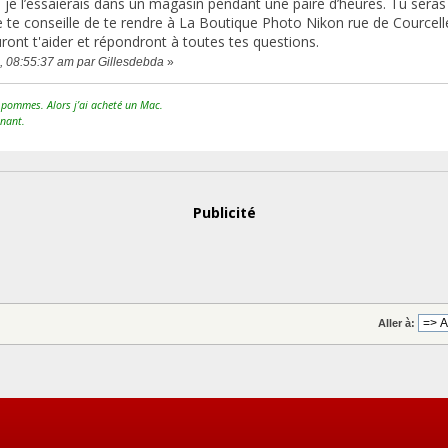
, je l’essaierais dans un magasin pendant une paire d’heures. Tu seras a
 je te conseille de te rendre à La Boutique Photo Nikon rue de Courcel
ront t'aider et répondront à toutes tes questions.
5, 08:55:37 am par Gillesdebda
»
pommes. Alors j’ai acheté un Mac.
nant.
Publicité
Aller à: