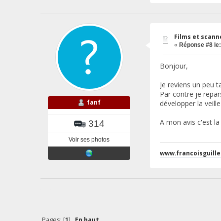
Films et scann
«
Réponse #8 le:
Bonjour,
Je reviens un peu 
Par contre je repar
fanf
développer la veille
A mon avis c'est la
314
Voir ses photos
www.francoisguill
Pages: [
1
]
En haut