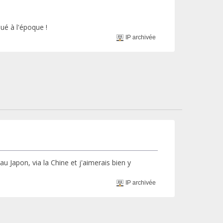
ué à l'époque !
IP archivée
u Japon, via la Chine et j'aimerais bien y
IP archivée