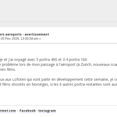
ers aeroports - avertissement
03 Fév, 2026, 13:00:58 pm »
e et j'ai voyagé avec 5 portra 400 et 3-4 portra 160.
 ce problème lors de mon passage à l'aéroport (à Zurich, nouveaux s
es films.
aux aux Lofoten qui vont partir en développement cette semaine, je cro
3 films shootés en Norvèges, si les 6 autres portra restantes sont au
ermet.com
-
Facebook
-
Instagram