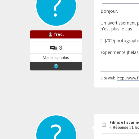
Bonjour,
Un avertissement p
n'est plus le cas
fred.
[...]/02/photograp
3
Expérimenté (hélas)
Voir ses photos
Site web:
http://www.
Films et scann
«
Réponse #1 le: