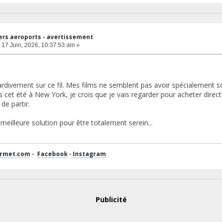
ers aeroports - avertissement
17 Juin, 2026, 10:37:53 am »
tardivement sur ce fil. Mes films ne semblent pas avoir spécialement 
s cet été à New York, je crois que je vais regarder pour acheter dire
 de partir.
 meilleure solution pour être totalement serein...
ermet.com
-
Facebook
-
Instagram
Publicité