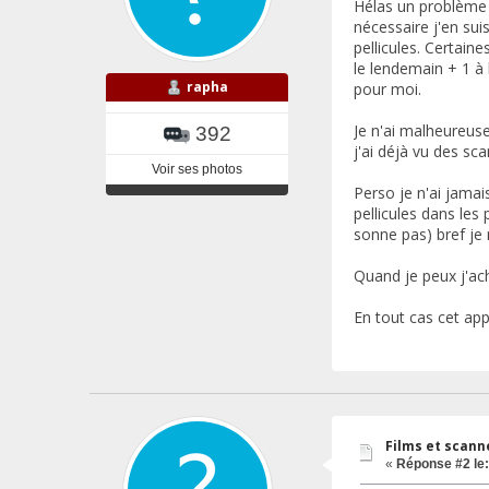
Hélas un problème 
nécessaire j'en sui
pellicules. Certaine
le lendemain + 1 à l
rapha
pour moi.
Je n'ai malheureus
392
j'ai déjà vu des sc
Voir ses photos
Perso je n'ai jamai
pellicules dans les
sonne pas) bref je
Quand je peux j'ach
En tout cas cet app
Films et scann
«
Réponse #2 le: