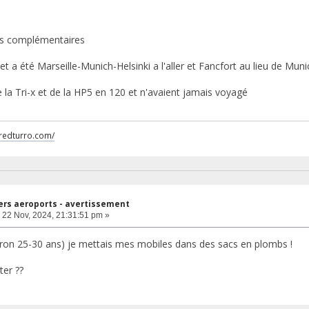
ns complémentaires
et a été Marseille-Munich-Helsinki a l'aller et Fancfort au lieu de Muni
e la Tri-x et de la HP5 en 120 et n'avaient jamais voyagé
fredturro.com/
ers aeroports - avertissement
22 Nov, 2024, 21:31:51 pm »
viron 25-30 ans) je mettais mes mobiles dans des sacs en plombs !
ter ??