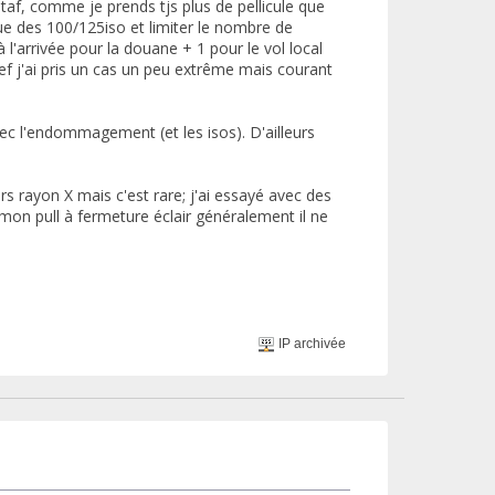
af, comme je prends tjs plus de pellicule que
que des 100/125iso et limiter le nombre de
à l'arrivée pour la douane + 1 pour le vol local
bref j'ai pris un cas un peu extrême mais courant
c l'endommagement (et les isos). D'ailleurs
rs rayon X mais c'est rare; j'ai essayé avec des
 mon pull à fermeture éclair généralement il ne
IP archivée