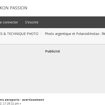
IKON PASSION
e connecter
S'inscrire
ES & TECHNIQUE PHOTO
Photo argentique et Polaroid/Instax : f
Publicité
ers aeroports - avertissement
2, 17:28:11 pm »