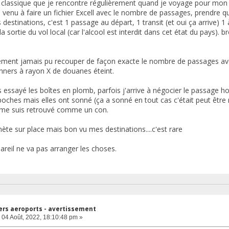
classique que je rencontre régulièrement quand je voyage pour mon t
s venu à faire un fichier Excell avec le nombre de passages, prendre 
s destinations, c'est 1 passage au départ, 1 transit (et oui ça arrive) 1 
a sortie du vol local (car l'alcool est interdit dans cet état du pays). 
ement jamais pu recouper de façon exacte le nombre de passages ave
anners à rayon X de douanes éteint.
s essayé les boîtes en plomb, parfois j'arrive à négocier le passage ho
 poches mais elles ont sonné (ça a sonné en tout cas c'était peut être
 me suis retrouvé comme un con.
ète sur place mais bon vu mes destinations....c'est rare
areil ne va pas arranger les choses.
ers aeroports - avertissement
04 Août, 2022, 18:10:48 pm »