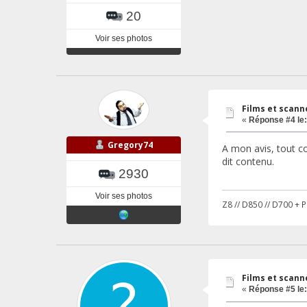
20
Voir ses photos
Films et scann
«
Réponse #4 le:
Gregory74
A mon avis, tout c
dit contenu.
2930
Voir ses photos
Z8 // D850 // D700 + 
Films et scann
«
Réponse #5 le: