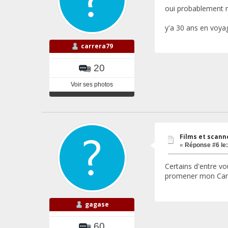
oui probablement
y'a 30 ans en voya
carrera79
20
Voir ses photos
Films et scann
«
Réponse #6 le:
Certains d'entre vo
promener mon Can
gagase
60