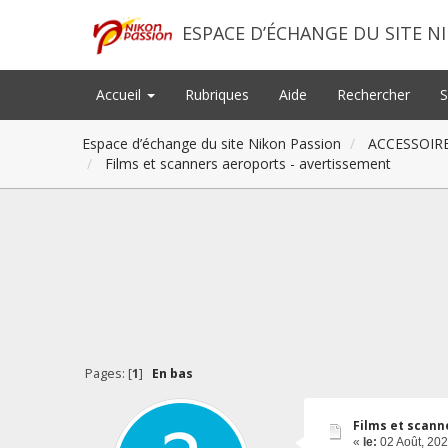
ESPACE D’ÉCHANGE DU SITE N
Accueil
Rubriques
Aide
Rechercher
S
Espace d’échange du site Nikon Passion
ACCESSOIR
Films et scanners aeroports - avertissement
Pages: [
1
]
En bas
Films et scann
«
le:
02 Août, 202