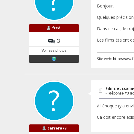
Bonjour,
Quelques précisio
fred.
Dans ce cas, le traj
Les films étaient d
3
Voir ses photos
Site web:
http://www.
Films et scann
«
Réponse #3 le:
à l'époque (y'a en
Ca doit encore exis
carrera79