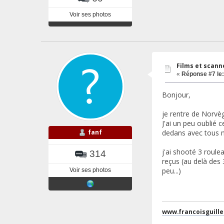
Voir ses photos
Films et scann
«
Réponse #7 le:
Bonjour,
je rentre de Norvèg
J'ai un peu oublié
fanf
dedans avec tous m
j'ai shooté 3 roule
314
reçus (au delà des 
peu...)
Voir ses photos
www.francoisguill