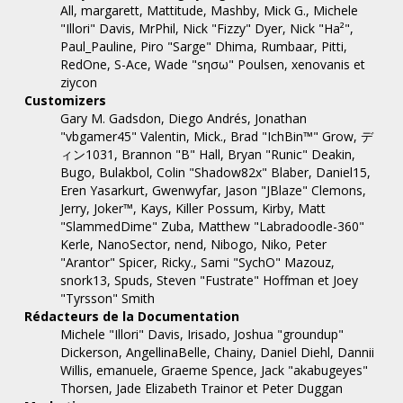
All, margarett, Mattitude, Mashby, Mick G., Michele
"Illori" Davis, MrPhil, Nick "Fizzy" Dyer, Nick "Ha²",
Paul_Pauline, Piro "Sarge" Dhima, Rumbaar, Pitti,
RedOne, S-Ace, Wade "sησω" Poulsen, xenovanis et
ziycon
Customizers
Gary M. Gadsdon, Diego Andrés, Jonathan
"vbgamer45" Valentin, Mick., Brad "IchBin™" Grow, デ
ィン1031, Brannon "B" Hall, Bryan "Runic" Deakin,
Bugo, Bulakbol, Colin "Shadow82x" Blaber, Daniel15,
Eren Yasarkurt, Gwenwyfar, Jason "JBlaze" Clemons,
Jerry, Joker™, Kays, Killer Possum, Kirby, Matt
"SlammedDime" Zuba, Matthew "Labradoodle-360"
Kerle, NanoSector, nend, Nibogo, Niko, Peter
"Arantor" Spicer, Ricky., Sami "SychO" Mazouz,
snork13, Spuds, Steven "Fustrate" Hoffman et Joey
"Tyrsson" Smith
Rédacteurs de la Documentation
Michele "Illori" Davis, Irisado, Joshua "groundup"
Dickerson, AngellinaBelle, Chainy, Daniel Diehl, Dannii
Willis, emanuele, Graeme Spence, Jack "akabugeyes"
Thorsen, Jade Elizabeth Trainor et Peter Duggan