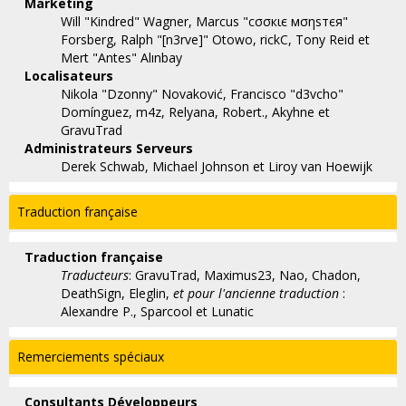
Marketing
Will "Kindred" Wagner, Marcus "cσσкιє мσηѕтєя"
Forsberg, Ralph "[n3rve]" Otowo, rickC, Tony Reid et
Mert "Antes" Alınbay
Localisateurs
Nikola "Dzonny" Novaković, Francisco "d3vcho"
Domínguez, m4z, Relyana, Robert., Akyhne et
GravuTrad
Administrateurs Serveurs
Derek Schwab, Michael Johnson et Liroy van Hoewijk
Traduction française
Traduction française
Traducteurs
: GravuTrad, Maximus23, Nao, Chadon,
DeathSign, Eleglin,
et pour l'ancienne traduction
:
Alexandre P., Sparcool et Lunatic
Remerciements spéciaux
Consultants Développeurs