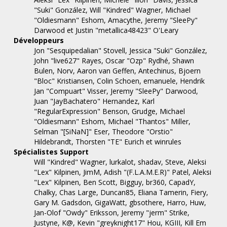
"Suki" González, Will "Kindred" Wagner, Michael
"Oldiesmann" Eshom, Amacythe, Jeremy "SleePy"
Darwood et Justin "metallica48423" O'Leary
Développeurs
Jon "Sesquipedalian" Stovell, Jessica "Suki" González,
John "live627" Rayes, Oscar "Ozp" Rydhé, Shawn
Bulen, Norv, Aaron van Geffen, Antechinus, Bjoern
"Bloc" Kristiansen, Colin Schoen, emanuele, Hendrik
Jan "Compuart" Visser, Jeremy "SleePy" Darwood,
Juan "JayBachatero" Hernandez, Karl
"RegularExpression" Benson, Grudge, Michael
"Oldiesmann" Eshom, Michael "Thantos" Miller,
Selman "[SiNaN]" Eser, Theodore "Orstio"
Hildebrandt, Thorsten "TE" Eurich et winrules
Spécialistes Support
Will "Kindred" Wagner, lurkalot, shadav, Steve, Aleksi
"Lex" Kilpinen, JimM, Adish "(F.L.A.M.E.R)" Patel, Aleksi
"Lex" Kilpinen, Ben Scott, Bigguy, br360, CapadY,
Chalky, Chas Large, Duncan85, Eliana Tamerin, Fiery,
Gary M. Gadsdon, GigaWatt, gbsothere, Harro, Huw,
Jan-Olof "Owdy" Eriksson, Jeremy "jerm" Strike,
Justyne, K@, Kevin "greyknight17" Hou, KGIII, Kill Em