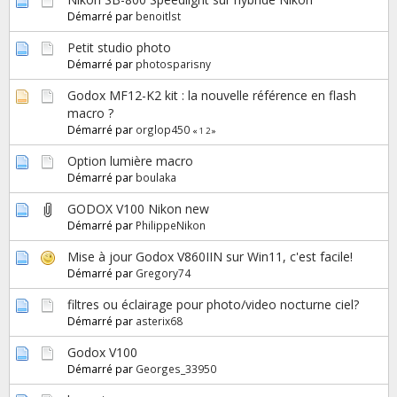
Démarré par
benoitlst
Petit studio photo
Démarré par
photosparisny
Godox MF12-K2 kit : la nouvelle référence en flash
macro ?
Démarré par
orglop450
«
1
2
»
Option lumière macro
Démarré par
boulaka
GODOX V100 Nikon new
Démarré par
PhilippeNikon
Mise à jour Godox V860IIN sur Win11, c'est facile!
Démarré par
Gregory74
filtres ou éclairage pour photo/video nocturne ciel?
Démarré par
asterix68
Godox V100
Démarré par
Georges_33950