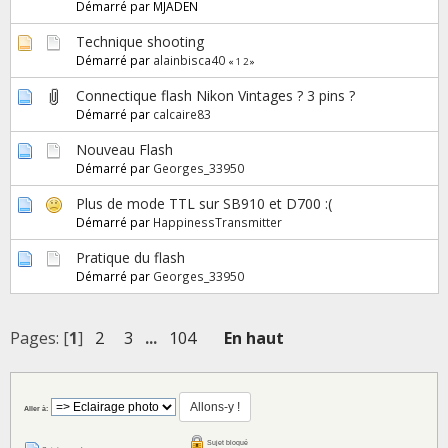
Démarré par MJADEN
Technique shooting
Démarré par
alainbisca40
«
1
2
»
Connectique flash Nikon Vintages ? 3 pins ?
Démarré par
calcaire83
Nouveau Flash
Démarré par
Georges_33950
Plus de mode TTL sur SB910 et D700 :(
Démarré par
HappinessTransmitter
Pratique du flash
Démarré par
Georges_33950
Pages: [
1
]
2
3
...
104
En haut
Aller à:
Sujet bloqué