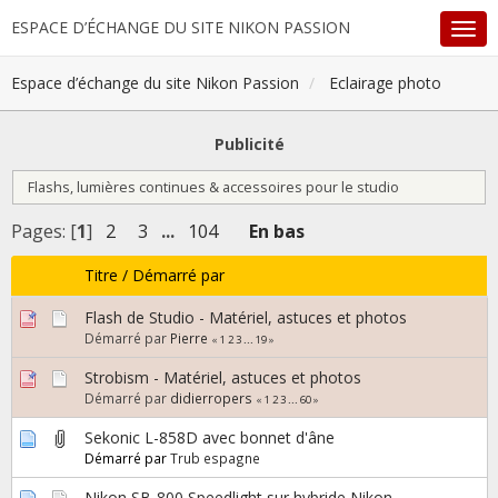
ESPACE D’ÉCHANGE DU SITE NIKON PASSION
Espace d’échange du site Nikon Passion
Eclairage photo
Publicité
Flashs, lumières continues & accessoires pour le studio
Pages: [
1
]
2
3
...
104
En bas
Titre
/
Démarré par
Flash de Studio - Matériel, astuces et photos
Démarré par
Pierre
«
1
2
3
...
19
»
Strobism - Matériel, astuces et photos
Démarré par
didierropers
«
1
2
3
...
60
»
Sekonic L-858D avec bonnet d'âne
Démarré par
Trub espagne
Nikon SB-800 Speedlight sur hybride Nikon