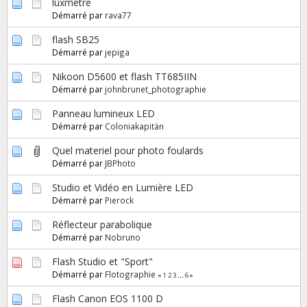
luxmetre
Démarré par
rava77
flash SB25
Démarré par
jepiga
Nikoon D5600 et flash TT685IIN
Démarré par
johnbrunet_photographie
Panneau lumineux LED
Démarré par
Coloniakapitän
Quel materiel pour photo foulards
Démarré par
JBPhoto
Studio et Vidéo en Lumière LED
Démarré par
Pierock
Réflecteur parabolique
Démarré par
Nobruno
Flash Studio et "Sport"
Démarré par
Flotographie
«
1
2
3
...
6
»
Flash Canon EOS 1100 D