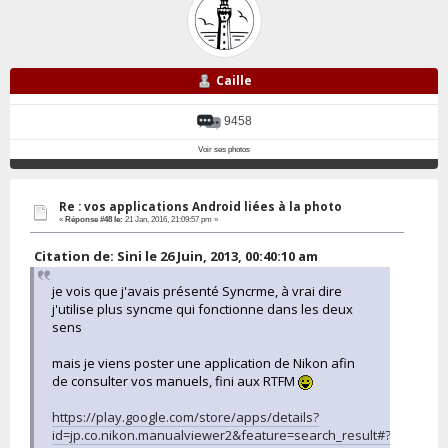
Caille
9458
Voir ses photos
Re : vos applications Android liées à la photo
«
Réponse #48 le:
21 Jan, 2016, 21:09:57 pm »
Citation de: Sini le 26 Juin, 2013, 00:40:10 am
je vois que j'avais présenté Syncrme, à vrai dire
j'utilise plus syncme qui fonctionne dans les deux
sens
mais je viens poster une application de Nikon afin
de consulter vos manuels, fini aux RTFM
https://play.google.com/store/apps/details?
id=jp.co.nikon.manualviewer2&feature=search_result#?