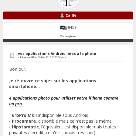
Caille
9458
Voir ses photos
vos applications Android liées à la photo
«
Réponse #49 le:
06 Fév, 2017, 17:35:08 pm »
Bonjour,
Je ré-ouvre ce sujet sur les applications
smartphone...
4 applications photo pour utiliser votre iPhone comme
un pro
-
645Pro MkII
Indisponible sous Android.
-
Procamera
, disponible mais ce n'est pas la même.
-
Hipstamatic
, l'équivalent est disponible mais toutes
payantes (ceci-dit, ce n'est jamais très cher).