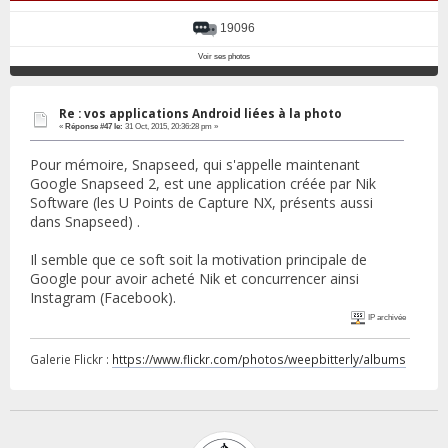
19096
Voir ses photos
Re : vos applications Android liées à la photo
«
Réponse #47 le:
31 Oct, 2015, 20:36:28 pm »
Pour mémoire, Snapseed, qui s'appelle maintenant
Google Snapseed 2, est une application créée par Nik
Software (les U Points de Capture NX, présents aussi
dans Snapseed) .
Il semble que ce soft soit la motivation principale de
Google pour avoir acheté Nik et concurrencer ainsi
Instagram (Facebook).
IP archivée
Galerie Flickr :
https://www.flickr.com/photos/weepbitterly/albums