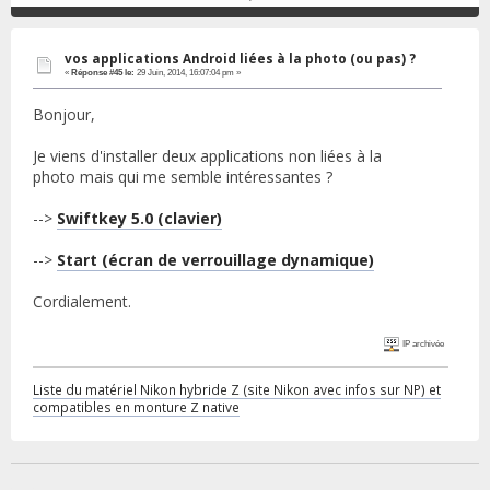
vos applications Android liées à la photo (ou pas) ?
«
Réponse #45 le:
29 Juin, 2014, 16:07:04 pm »
Bonjour,
Je viens d'installer deux applications non liées à la
photo mais qui me semble intéressantes ?
-->
Swiftkey 5.0 (clavier)
-->
Start (écran de verrouillage dynamique)
Cordialement.
IP archivée
Liste du matériel Nikon hybride Z (site Nikon avec infos sur NP) et
compatibles en monture Z native