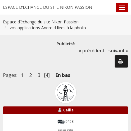
ESPACE D’ÉCHANGE DU SITE NIKON PASSION
Espace d’échange du site Nikon Passion
vos applications Android liées à la photo
Publicité
« précédent
suivant »
Pages:
1
2
3
[
4
]
En bas
Caille
9458
Voir ses photos