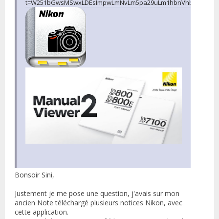
t=W251bGwsMSwxLDEsImpwLmNvLm5pa29uLm1hbnVhbHZpZXdlc
Bonsoir Sini,
Justement je me pose une question, j'avais sur mon
ancien Note téléchargé plusieurs notices Nikon, avec
cette application.