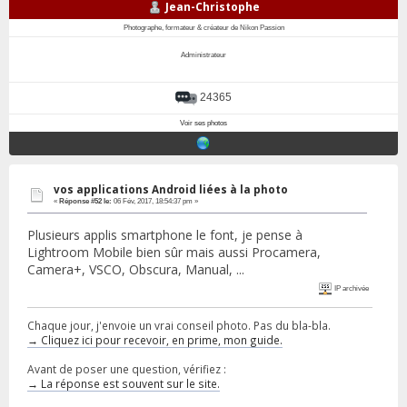
Jean-Christophe
Photographe, formateur & créateur de Nikon Passion
Administrateur
24365
Voir ses photos
vos applications Android liées à la photo
«
Réponse #52 le:
06 Fév, 2017, 18:54:37 pm »
Plusieurs applis smartphone le font, je pense à
Lightroom Mobile bien sûr mais aussi Procamera,
Camera+, VSCO, Obscura, Manual, ...
IP archivée
Chaque jour, j'envoie un vrai conseil photo. Pas du bla-bla.
→ Cliquez ici pour recevoir, en prime, mon guide.
Avant de poser une question, vérifiez :
→ La réponse est souvent sur le site.