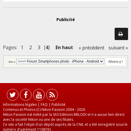
Publicité
Pages:
1
2
3
[
4
]
En haut
« précédent
suivant »
Aller à:
Informations légales
|
FAQ
|
Publicité
Contenus et Photos (C) Nikon Passion 2004 - 2026
Nikon Passion est édité par la SAS Editions MELODI et n'a aucun lien direct
avec la société Nikon ou une de ses filiales.
Ce site a fait l'objet d'un dépôt auprés de la CNIL et a été enregistré sous le
numéro d'agrément 1108761.