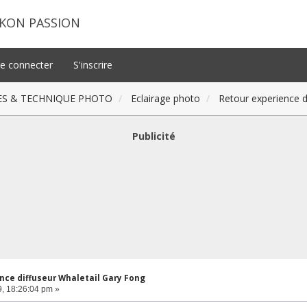
IKON PASSION
e connecter
S'inscrire
ES & TECHNIQUE PHOTO
Eclairage photo
Retour experience d
Publicité
nce diffuseur Whaletail Gary Fong
, 18:26:04 pm »