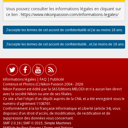
Vous pouvez consulter les informations légales en cliquant sur
ce lien :
https://www.nikonpassion.com/informations-legales/
Informations légales
|
FAQ
|
Publicité
Contenus et Photos (C) Nikon Passion 2004 - 2026
Nikon Passion est édité par la SAS Editions MELODI et n'a aucun lien direct
avec la société Nikon ou une de ses filiales.
Ce site a fait l'objet d'un dépôt auprés de la CNIL et a été enregistré sous le
numéro d'agrément 1108761.
Conformément à la loi française Informatique et Liberté (article 34), vous
disposez d'un droit d'accés, de modification, de rectification et de
suppression des données vous concernant.
SMF 2.0.19
|
SMF © 2015
,
Simple Machines