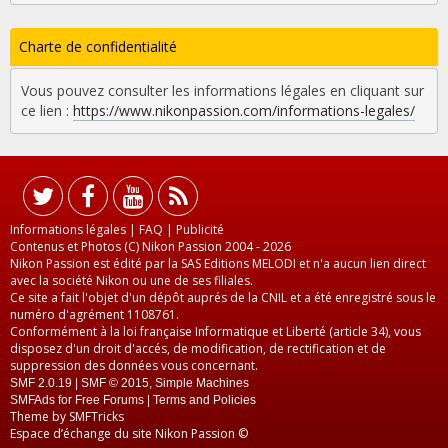
Charte de confidentialité
Vous pouvez consulter les informations légales en cliquant sur
ce lien :
https://www.nikonpassion.com/informations-legales/
Informations légales
|
FAQ
|
Publicité
Contenus et Photos (C) Nikon Passion 2004 - 2026
Nikon Passion est édité par la SAS Editions MELODI et n'a aucun lien direct
avec la société Nikon ou une de ses filiales.
Ce site a fait l'objet d'un dépôt auprés de la CNIL et a été enregistré sous le
numéro d'agrément 1108761.
Conformément à la loi française Informatique et Liberté (article 34), vous
disposez d'un droit d'accés, de modification, de rectification et de
suppression des données vous concernant.
SMF 2.0.19
|
SMF © 2015
,
Simple Machines
SMFAds
for
Free Forums
|
Terms and Policies
Theme by
SMFTricks
Espace d’échange du site Nikon Passion ©