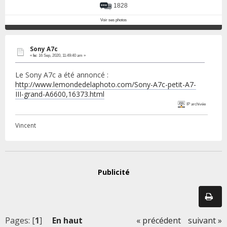
1828
Voir ses photos
Sony A7c
«
le:
16 Sep, 2020, 11:49:40 am »
Le Sony A7c a été annoncé :
http://www.lemondedelaphoto.com/Sony-A7c-petit-A7-
III-grand-A6600,16373.html
IP archivée
Vincent
Publicité
Pages: [
1
]
En haut
« précédent
suivant »