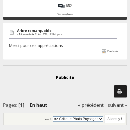
652
Voir ses photos
Arbre remarquable
«
Réponse #4 le:
01 Avr, 2026, 13:26:41 pm »
Merci pour ces appréciations
IP archivée
Publicité
Pages: [
1
]
En haut
« précédent
suivant »
Aller à: