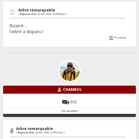
Arbre remarquable
«
Réponse #1 le:
31 Mar, 2026, 21:53:56 pm »
Bizarre ...
l'arbre a disparu !
IP archivée
CHAMBOL
652
Voir ses photos
Arbre remarquable
«
Réponse #2 le:
31 Mar, 2026, 21:55:47 pm »