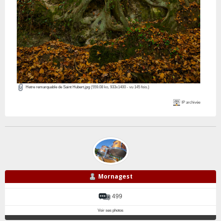
Hetre remarquable de Saint Hubert.jpg
(559.08 ko, 933x1400 - vu 145 fois.)
IP archivée
Mornagest
499
Voir ses photos