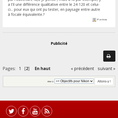
a t’il une différence qualitative entre le 24-120 et celui-
ci... pour eux qui ont pu tester, en paysage entre-autre
à focale équivalente.?
IP archivée
Publicité
Pages:
1
[
2
]
En haut
« précédent
suivant »
Aller à: