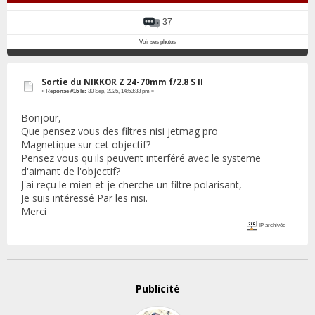
37
Voir ses photos
Sortie du NIKKOR Z 24-70mm f/2.8 S II
«
Réponse #15 le:
30 Sep, 2025, 14:53:33 pm »
Bonjour,
Que pensez vous des filtres nisi jetmag pro
Magnetique sur cet objectif?
Pensez vous qu'ils peuvent interféré avec le systeme
d'aimant de l'objectif?
J'ai reçu le mien et je cherche un filtre polarisant,
Je suis intéressé Par les nisi.
Merci
IP archivée
Publicité