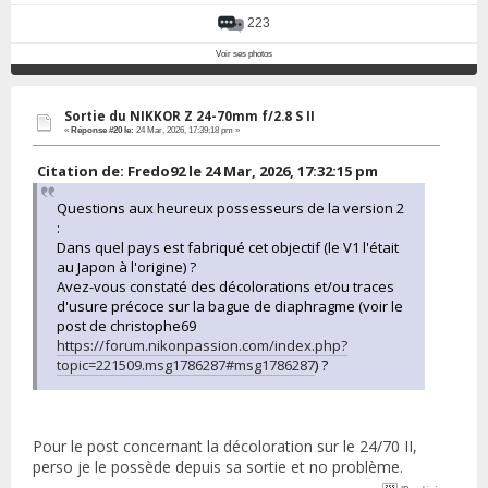
223
Voir ses photos
Sortie du NIKKOR Z 24-70mm f/2.8 S II
«
Réponse #20 le:
24 Mar, 2026, 17:39:18 pm »
Citation de: Fredo92 le 24 Mar, 2026, 17:32:15 pm
Questions aux heureux possesseurs de la version 2
:
Dans quel pays est fabriqué cet objectif (le V1 l'était
au Japon à l'origine) ?
Avez-vous constaté des décolorations et/ou traces
d'usure précoce sur la bague de diaphragme (voir le
post de christophe69
https://forum.nikonpassion.com/index.php?
topic=221509.msg1786287#msg1786287
) ?
Pour le post concernant la décoloration sur le 24/70 II,
perso je le possède depuis sa sortie et no problème.