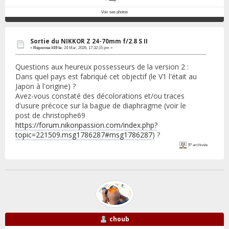
Voir ses photos
Sortie du NIKKOR Z 24-70mm f/2.8 S II
«
Réponse #19 le:
24 Mar, 2026, 17:32:15 pm »
Questions aux heureux possesseurs de la version 2 :
Dans quel pays est fabriqué cet objectif (le V1 l'était au
Japon à l'origine) ?
Avez-vous constaté des décolorations et/ou traces
d'usure précoce sur la bague de diaphragme (voir le
post de christophe69
https://forum.nikonpassion.com/index.php?
topic=221509.msg1786287#msg1786287
) ?
IP archivée
choub