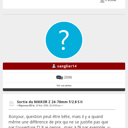
IP archivée
sanglier14
2006
Voir ses photos
Sortie du NIKKOR Z 24-70mm f/2.8 S II
«
Réponse #21 le:
10 Mai, 2026, 15:14:53 pm »
Bonjour, question peut-être bête, mais il y a quand
même une différence de prix qui ne se justifie pas que
par l'ouverture f2,8 je pense , mais à f8 par exemple, y-