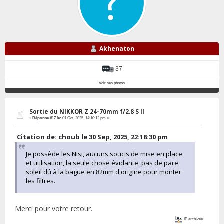
Akhenaton
37
Voir ses photos
Sortie du NIKKOR Z 24-70mm f/2.8 S II
«
Réponse #17 le:
01 Oct, 2025, 14:10:12 pm »
Citation de: choub le 30 Sep, 2025, 22:18:30 pm
Je possède les Nisi, aucuns soucis de mise en place
et utilisation, la seule chose évidante, pas de pare
soleil dû à la bague en 82mm d,origine pour monter
les filtres.
Merci pour votre retour.
IP archivée