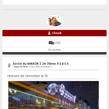
choub
223
Voir ses photos
Sortie du NIKKOR Z 24-70mm f/2.8 S II
«
Réponse #18 le:
17 Déc, 2025, 20:21:59 pm »
Histoire de remonter le fil.