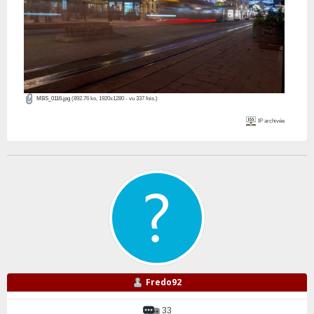
MBS_0116.jpg
(892.76 ko, 1920x1280 - vu 337 fois.)
IP archivée
Fredo92
33