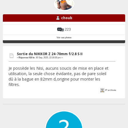
choub
223
Voir ses photos
Sortie du NIKKOR Z 24-70mm f/2.8 S II
«
Réponse #16 le:
30 Sep, 2025, 22:18:30 pm »
Je possède les Nisi, aucuns soucis de mise en place et
utilisation, la seule chose évidante, pas de pare soleil
dû à la bague en 82mm d,origine pour monter les
filtres.
IP archivée