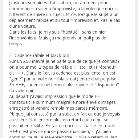
plusieurs semaines d'utilisation, notamment pour
commencer à viser à l'improviste, à la volée (ce qui est
différent de suivre un sujet). Et ce, lorsque le sujet a un
déplacement rapide et surtout "imprévisible". Pas le cas
d'une voiture.
Dans les faits, je m'y suis "habitué", sans en nier
l'inconvénient. Mais ça me prends un poil plus de
temps.
2- Cadence rafale et black-out
Sur un Z50 (navré je ne parle que de ce que je connais)
on a pour moi 2 types de rafale H "std" et H "étendu"
dit H++. Dans le 1er, la cadence est plus lente, on est
"géné" par un voile noir (black out) entre chaque prise.
En H++, cadence nettement plus rapide et "disparition"
du voile noir.
Au départ j'avais l'impression que le mode H+
constituait le summum malgré le nbre élevé d'images
enregistré et venant remplir mes cartes mémoire.
Pb que j'ai constaté par la suite, en fait ce que je voyais
au viseur était encore plus en retard que ce qui se
passait en réalité. En fait ce qui est visualisé en mode
H++ n'est pas ce qui se passe mais bien, si j'ai bien
compris, ce qui a été enregistré. D'où un retard ou lag,