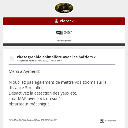
Pierock
3457
Voir ses photos
Photographie animalière avec les boitiers Z
«
Réponse #6 le:
24 Juin, 2021, 17:46:28 pm »
Merci à Aymericb
N'oubliez pas également de mettre vos zooms sur la
distance 5m- infini.
Désactivez la détection des yeux etc.
suivi MAP avec lock on sur 1
obturateur mécanique
«
Modifié: 24 Juin, 2021, 18:06:21 pm par Pierock
»
IP archivée