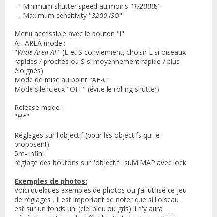
- Minimum shutter speed au moins "
1/2000s
"
- Maximum sensitivity "
3200 ISO
"
Menu accessible avec le bouton "i"
AF AREA mode :
"
Wide Area AF
" (L et S conviennent, choisir L si oiseaux
rapides / proches ou S si moyennement rapide / plus
éloignés)
Mode de mise au point "AF-C"
Mode silencieux "OFF" (évite le rolling shutter)
Release mode :
"
H*
"
Réglages sur l'objectif (pour les objectifs qui le
proposent):
5m- infini
réglage des boutons sur l'objectif : suivi MAP avec lock
Exemples de photos:
Voici quelques exemples de photos ou j'ai utilisé ce jeu
de réglages . Il est important de noter que si l'oiseau
est sur un fonds uni (ciel bleu ou gris) il n'y aura