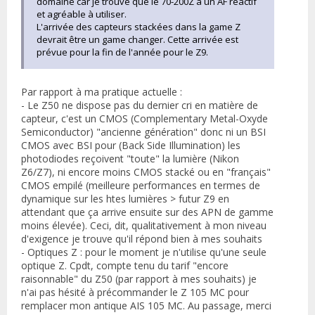
domaine car je trouve que le 70-200Z a un AF réactif
et agréable à utiliser.
L'arrivée des capteurs stackées dans la game Z
devrait être un game changer. Cette arrivée est
prévue pour la fin de l'année pour le Z9.
Par rapport à ma pratique actuelle :
- Le Z50 ne dispose pas du dernier cri en matière de
capteur, c'est un CMOS (Complementary Metal-Oxyde
Semiconductor) "ancienne génération" donc ni un BSI
CMOS avec BSI pour (Back Side Illumination) les
photodiodes reçoivent "toute" la lumière (Nikon
Z6/Z7), ni encore moins CMOS stacké ou en "français"
CMOS empilé (meilleure performances en termes de
dynamique sur les htes lumières > futur Z9 en
attendant que ça arrive ensuite sur des APN de gamme
moins élevée). Ceci, dit, qualitativement à mon niveau
d'exigence je trouve qu'il répond bien à mes souhaits
- Optiques Z : pour le moment je n'utilise qu'une seule
optique Z. Cpdt, compte tenu du tarif "encore
raisonnable" du Z50 (par rapport à mes souhaits) je
n'ai pas hésité à précommander le Z 105 MC pour
remplacer mon antique AIS 105 MC. Au passage, merci