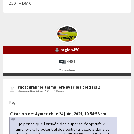
Z50 II + D610
orglop450
4484
Voir ses photos
Photographie animalière avec les boitiers Z
«
Réponse #4 le:
24 Juin, 2021, 15:11:05 pm »
Re,
Citation de: Aymericb le 24 Juin, 2021, 10:54:58 am
... Je pense que l'arrivée des super téléobjectifs Z
améliorera le potentiel des boitier Z actuels dans ce