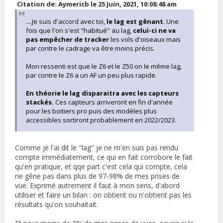
Citation de: Aymericb le 25 Juin, 2021, 10:08:48 am
....Je suis d'accord avec toi,
le lag est gênant
. Une
fois que l'on s'est "habitué" au lag,
celui-ci ne va
pas empêcher de tracker
les vols d'oiseaux mais
par contre le cadrage va être moins précis.
Mon ressenti est que le Z6 et le Z50 on le même lag,
par contre le Z6 a un AF un peu plus rapide.
En théorie le lag disparaitra avec les capteurs
stackés.
Ces capteurs arriveront en fin d'année
pour les boitiers pro puis des modèles plus
accessibles sortiront probablement en 2022/2023.
Comme je l'ai dit le "lag" je ne m'en suis pas rendu
compte immédiatement, ce qui en fait corrobore le fait
qu'en pratique, et qqe part c'est cela qui compte, cela
ne gêne pas dans plus de 97-98% de mes prises de
vue. Exprimé autrement il faut à mon sens, d'abord
utiliser et faire un bilan : on obtient ou n'obtient pas les
résultats qu'on souhaitait.