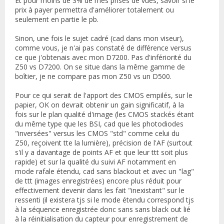
Et pour moins de 3% de mes prises de vues, savoir si le
prix à payer permettra d'améliorer totalement ou
seulement en partie le pb.
Sinon, une fois le sujet cadré (cad dans mon viseur),
comme vous, je n'ai pas constaté de différence versus
ce que j'obtenais avec mon D7200. Pas d'infériorité du
Z50 vs D7200. On se situe dans la même gamme de
boîtier, je ne compare pas mon Z50 vs un D500.
Pour ce qui serait de l'apport des CMOS empilés, sur le
papier, OK on devrait obtenir un gain significatif, à la
fois sur le plan qualité d'image (les CMOS stackés étant
du même type que les BSI, cad que les photodiodes
"inversées" versus les CMOS "std" comme celui du
Z50, reçoivent tte la lumière), précision de l'AF (surtout
s'il y a davantage de points AF et que leur ttt soit plus
rapide) et sur la qualité du suivi AF notamment en
mode rafale étendu, cad sans blackout et avec un "lag"
de ttt (images enregistrées) encore plus réduit pour
effectivement devenir dans les fait "inexistant" sur le
ressenti (il existera tjs si le mode étendu correspond tjs
à la séquence enregistrée donc sans sans black out lié
à la réinitialisation du capteur pour enregistrement de