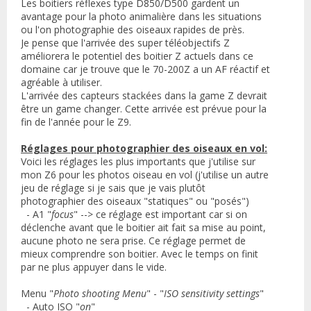
Les boitiers réflexes type D850/D500 gardent un
avantage pour la photo animalière dans les situations
ou l'on photographie des oiseaux rapides de près.
Je pense que l'arrivée des super téléobjectifs Z
améliorera le potentiel des boitier Z actuels dans ce
domaine car je trouve que le 70-200Z a un AF réactif et
agréable à utiliser.
L'arrivée des capteurs stackées dans la game Z devrait
être un game changer. Cette arrivée est prévue pour la
fin de l'année pour le Z9.
Réglages pour photographier des oiseaux en vol:
Voici les réglages les plus importants que j'utilise sur
mon Z6 pour les photos oiseau en vol (j'utilise un autre
jeu de réglage si je sais que je vais plutôt
photographier des oiseaux "statiques" ou "posés")
- A1 "
focus
" --> ce réglage est important car si on
déclenche avant que le boitier ait fait sa mise au point,
aucune photo ne sera prise. Ce réglage permet de
mieux comprendre son boitier. Avec le temps on finit
par ne plus appuyer dans le vide.
Menu "
Photo shooting Menu
" - "
ISO sensitivity settings
"
- Auto ISO "
on
"