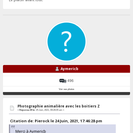
Aymericb
496
Voir ses photos
Photographie animalière avec les boitiers Z
«
Réponse #8 le:
25 Juin, 2021, 09:26:05 am »
Citation de: Pierock le 24 Juin, 2021, 17:46:28 pm
Merci à Aymericb