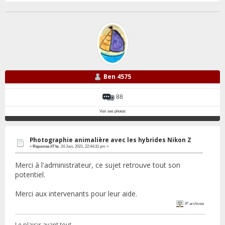
Ben 4575
88
Voir ses photos
Photographie animalière avec les hybrides Nikon Z
«
Réponse #7 le:
24 Juin, 2021, 22:44:31 pm »
Merci à l'administrateur, ce sujet retrouve tout son
potentiel.
Merci aux intervenants pour leur aide.
IP archivée
Le plaisir avant tout.