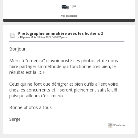
125
Voir ses photos
Photographie animalière avec les boitiers Z
«
Réponse #2 le:
24 Juin, 2021, 14:08:37 pm »
Bonjour,
Merci à "emericb" d'avoir posté ces photos et de nous
faire partager sa méthode qui fonctionne très bien, le
résultat est là :CH
Ceux qui ne font que dénigrer et bien qu'ils aillent voire
chez les concurrents et il seront pleinement satisfait !!!
puisque ailleurs c'est mieux !
Bonne photos à tous.
Serge
IP archivée