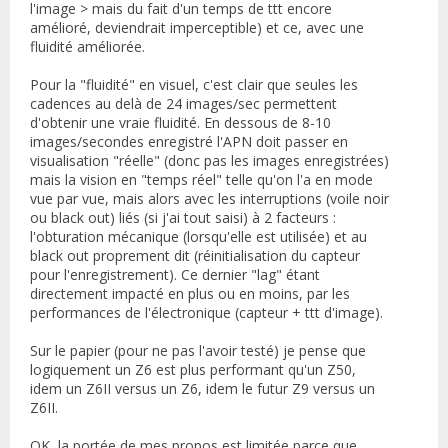
l'image > mais du fait d'un temps de ttt encore
amélioré, deviendrait imperceptible) et ce, avec une
fluidité améliorée.
Pour la "fluidité" en visuel, c'est clair que seules les
cadences au delà de 24 images/sec permettent
d'obtenir une vraie fluidité. En dessous de 8-10
images/secondes enregistré l'APN doit passer en
visualisation "réelle" (donc pas les images enregistrées)
mais la vision en "temps réel" telle qu'on l'a en mode
vue par vue, mais alors avec les interruptions (voile noir
ou black out) liés (si j'ai tout saisi) à 2 facteurs :
l'obturation mécanique (lorsqu'elle est utilisée) et au
black out proprement dit (réinitialisation du capteur
pour l'enregistrement). Ce dernier "lag" étant
directement impacté en plus ou en moins, par les
performances de l'électronique (capteur + ttt d'image).
Sur le papier (pour ne pas l'avoir testé) je pense que
logiquement un Z6 est plus performant qu'un Z50,
idem un Z6II versus un Z6, idem le futur Z9 versus un
Z6II.
OK, la portée de mes propos est limitée parce que