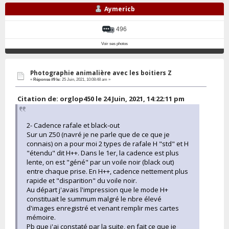
Aymericb
496
Voir ses photos
Photographie animalière avec les boitiers Z
«
Réponse #9 le:
25 Juin, 2021, 10:08:48 am »
Citation de: orglop450 le 24 Juin, 2021, 14:22:11 pm
2- Cadence rafale et black-out
Sur un Z50 (navré je ne parle que de ce que je
connais) on a pour moi 2 types de rafale H "std" et H
"étendu" dit H++. Dans le 1er, la cadence est plus
lente, on est "géné" par un voile noir (black out)
entre chaque prise. En H++, cadence nettement plus
rapide et "disparition" du voile noir.
Au départ j'avais l'impression que le mode H+
constituait le summum malgré le nbre élevé
d'images enregistré et venant remplir mes cartes
mémoire.
Pb que j'ai constaté par la suite, en fait ce que je