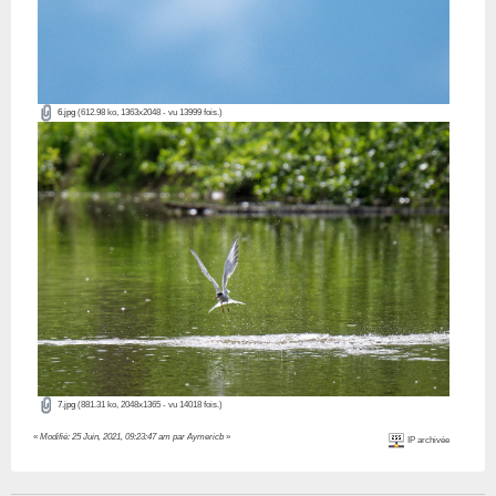
6.jpg
(612.98 ko, 1363x2048 - vu 13999 fois.)
7.jpg
(881.31 ko, 2048x1365 - vu 14018 fois.)
«
Modifié: 25 Juin, 2021, 09:23:47 am par Aymericb
»
IP archivée