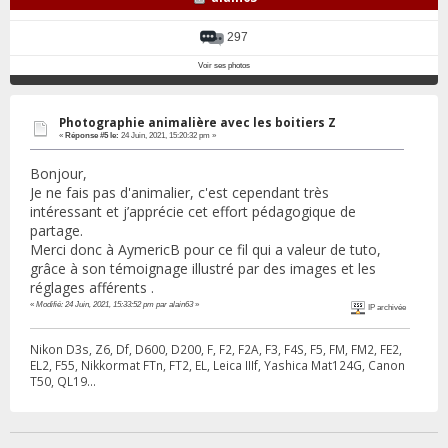
297
Voir ses photos
Photographie animalière avec les boitiers Z
«
Réponse #5 le:
24 Juin, 2021, 15:20:32 pm »
Bonjour,
Je ne fais pas d'animalier, c'est cependant très
intéressant et j’apprécie cet effort pédagogique de
partage.
Merci donc à AymericB pour ce fil qui a valeur de tuto,
grâce à son témoignage illustré par des images et les
réglages afférents .
«
Modifié: 24 Juin, 2021, 15:33:52 pm par alain63
»
IP archivée
Nikon D3s, Z6, Df, D600, D200, F, F2, F2A, F3, F4S, F5, FM, FM2, FE2,
EL2, F55, Nikkormat FTn, FT2, EL, Leica IIIf, Yashica Mat124G, Canon
T50, QL19...