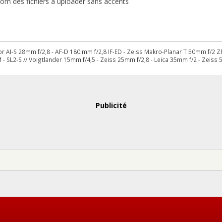
nom des fichiers à uploader sans accents
kor AI-S 28mm f/2,8 - AF-D 180 mm f/2,8 IF-ED - Zeiss Makro-Planar T 50mm f/2 
 - SL2-S // Voigtlander 15mm f/4,5 - Zeiss 25mm f/2,8 - Leica 35mm f/2 - Zeiss
Publicité