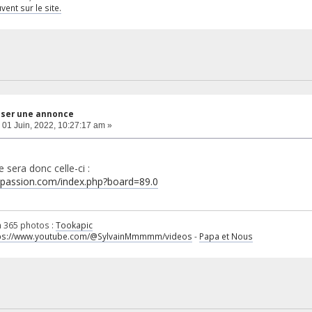
ent sur le site.
ser une annonce
01 Juin, 2022, 10:27:17 am »
 sera donc celle-ci :
npassion.com/index.php?board=89.0
n 365 photos :
Tookapic
ps://www.youtube.com/@SylvainMmmmm/videos
-
Papa et Nous