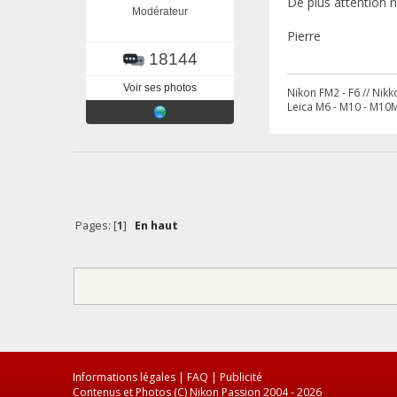
De plus attention 
Modérateur
Pierre
18144
Voir ses photos
Nikon FM2 - F6 // Nik
Leica M6 - M10 - M10M
Pages: [
1
]
En haut
Informations légales
|
FAQ
|
Publicité
Contenus et Photos (C) Nikon Passion 2004 - 2026