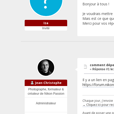
Bonjour à tous !
Je voudrais mettr
Mais est ce que que
Iza
Merci pour vos rép
Invité
comment dépo
«
Réponse #1 le:
Il y a un lien en p
Jean-Christophe
https://forum.niko
Photographe, formateur &
créateur de Nikon Passion
Chaque jour, j'envoie 
Administrateur
→ Cliquez ici pour re
Avant de poser une que