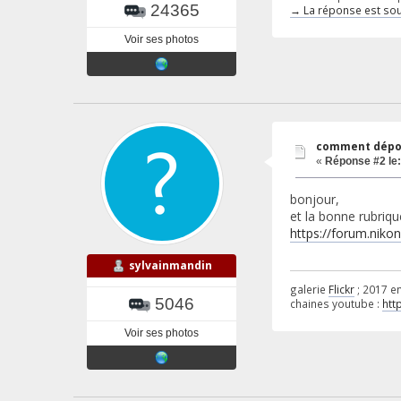
24365
→ La réponse est souv
Voir ses photos
comment dépo
«
Réponse #2 le:
bonjour,
et la bonne rubrique
https://forum.niko
sylvainmandin
galerie
Flickr
; 2017 e
5046
chaines youtube :
htt
Voir ses photos