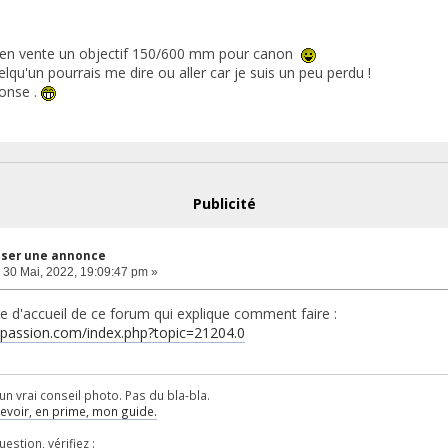
e en vente un objectif 150/600 mm pour canon
lqu'un pourrais me dire ou aller car je suis un peu perdu !
onse .
Publicité
ser une annonce
30 Mai, 2022, 19:09:47 pm »
age d'accueil de ce forum qui explique comment faire :
npassion.com/index.php?topic=21204.0
un vrai conseil photo. Pas du bla-bla.
cevoir, en prime, mon guide.
stion, vérifiez :