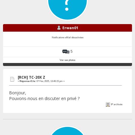
Erwan01
Notifications eMail désactivées
5
Voir ses photos
[RCH] TC-20X Z
«
Réponse #1 le:
07 Fév, 2025, 13:46:15 pm »
Bonjour,
Pouvons-nous en discuter en privé ?
IP archivée