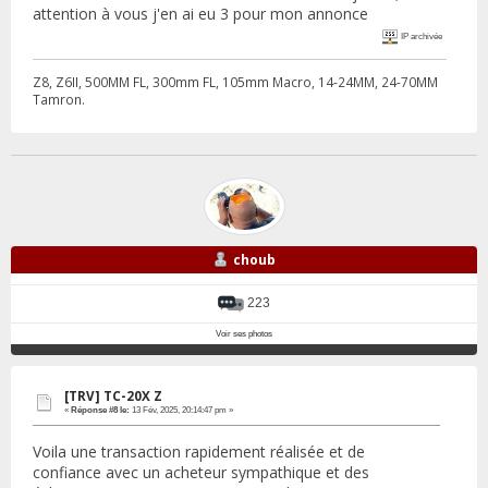
attention à vous j'en ai eu 3 pour mon annonce
IP archivée
Z8, Z6II, 500MM FL, 300mm FL, 105mm Macro, 14-24MM, 24-70MM
Tamron.
choub
223
Voir ses photos
[TRV] TC-20X Z
«
Réponse #8 le:
13 Fév, 2025, 20:14:47 pm »
Voila une transaction rapidement réalisée et de
confiance avec un acheteur sympathique et des