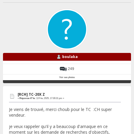
boulaka
249
Voir ses photos
[RCH] TC-20X Z
«
Réponse #7 le:
13 Fév, 2025, 17:30:31 pm »
Je viens de trouvé, merci choub pour le TC :CH super
vendeur.
je veux rappeler qu'il y a beaucoup d'arnaque en ce
moment sur les demande de recherches d'objectifs,