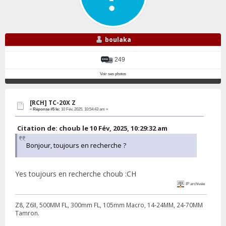
boulaka
249
Voir ses photos
[RCH] TC-20X Z
«
Réponse #5 le:
10 Fév, 2025, 10:54:43 am »
Citation de: choub le 10 Fév, 2025, 10:29:32 am
Bonjour, toujours en recherche ?
Yes toujours en recherche choub :CH
IP archivée
Z8, Z6II, 500MM FL, 300mm FL, 105mm Macro, 14-24MM, 24-70MM
Tamron.