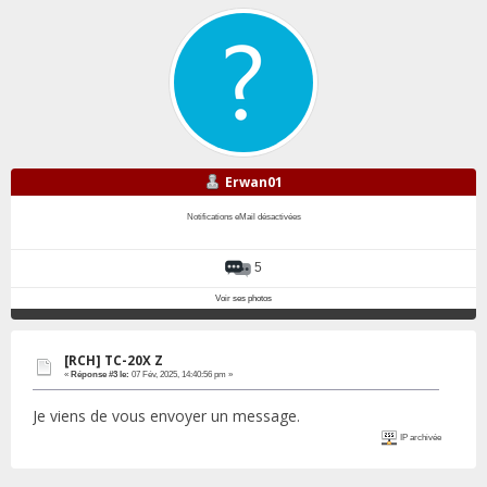
Erwan01
Notifications eMail désactivées
5
Voir ses photos
[RCH] TC-20X Z
«
Réponse #3 le:
07 Fév, 2025, 14:40:56 pm »
Je viens de vous envoyer un message.
IP archivée