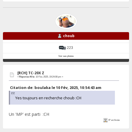
choub
223
Voir ses photos
[RCH] TC-20X Z
«
Réponse #6 le:
10 Fév, 2025, 19:24:08 pm »
Citation de: boulaka le 10 Fév, 2025, 10:54:43 am
Yes toujours en recherche choub :CH
Un 'MP' est parti :CH
IP archivée