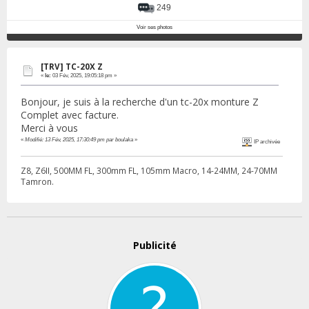
249
Voir ses photos
[TRV] TC-20X Z
«
le:
03 Fév, 2025, 19:05:18 pm »
Bonjour, je suis à la recherche d'un tc-20x monture Z
Complet avec facture.
Merci à vous
«
Modifié: 13 Fév, 2025, 17:30:49 pm par boulaka
»
IP archivée
Z8, Z6II, 500MM FL, 300mm FL, 105mm Macro, 14-24MM, 24-70MM
Tamron.
Publicité