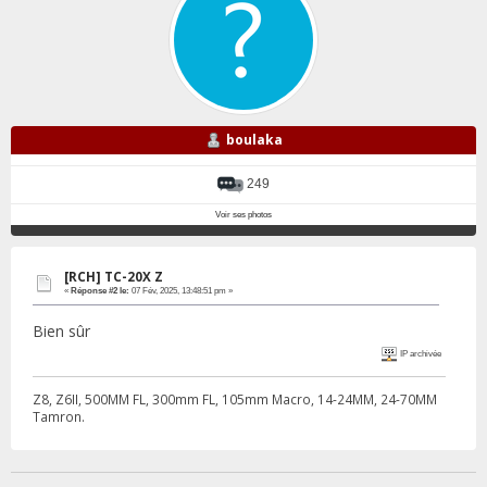
boulaka
249
Voir ses photos
[RCH] TC-20X Z
«
Réponse #2 le:
07 Fév, 2025, 13:48:51 pm »
Bien sûr
IP archivée
Z8, Z6II, 500MM FL, 300mm FL, 105mm Macro, 14-24MM, 24-70MM
Tamron.