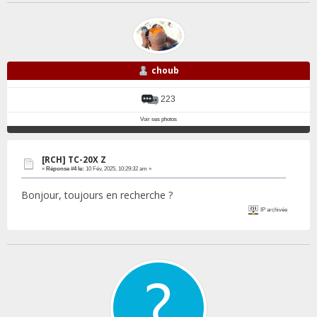
choub
223
Voir ses photos
[RCH] TC-20X Z
«
Réponse #4 le:
10 Fév, 2025, 10:29:32 am »
Bonjour, toujours en recherche ?
IP archivée