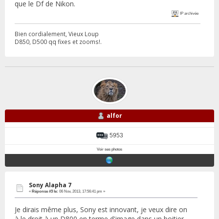
que le Df de Nikon.
IP archivée
Bien cordialement, Vieux Loup
D850, D500 qq fixes et zooms!.
alfor
5953
Voir ses photos
Sony Alapha 7
«
Réponse #3 le:
06 Nov, 2013, 17:56:41 pm »
Je dirais même plus, Sony est innovant, je veux dire on
à le droit à un D800 en terme d'image dans un boitier