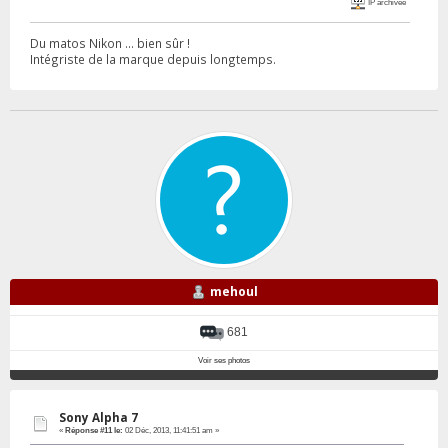
IP archivée
Du matos Nikon ... bien sûr !
Intégriste de la marque depuis longtemps.
mehoul
681
Voir ses photos
Sony Alpha 7
«
Réponse #11 le:
02 Déc, 2013, 11:41:51 am »