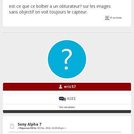
est-ce que ce boîtier a un obturateur? sur les images
sans objectif on voit toujours le capteur.
IP archivée
eric57
4183
Voir ses photos
Sony Alpha 7
«
Réponse #12 le:
02 Déc, 2013, 12:24:16 pm »