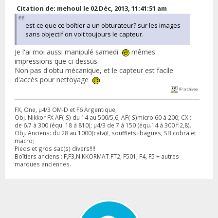
Citation de: mehoul le 02 Déc, 2013, 11:41:51 am
est-ce que ce boîtier a un obturateur? sur les images
sans objectif on voit toujours le capteur.
Je l'ai moi aussi manipulé samedi
mêmes
impressions que ci-dessus.
Non pas d'obtu mécanique, et le capteur est facile
d'accès pour nettoyage
IP archivée
FX, One, µ4/3 OM-D et F6 Argentique;
Obj.:Nikkor FX AF(-S) du 14 au 500/5,6; AF(-S)micro 60 à 200; CX :
de 6.7 à 300 (équ. 18 à 810); µ4/3 de 7 à 150 (équ.14 à 300 f:2,8).
Obj. Anciens: du 28 au 1000(cata)!, soufflets+bagues, SB cobra et
macro;
Pieds et gros sac(s) divers!!!!
Boîtiers anciens : F,F3,NIKKORMAT FT2, F501, F4, F5 + autres
marques anciennes.