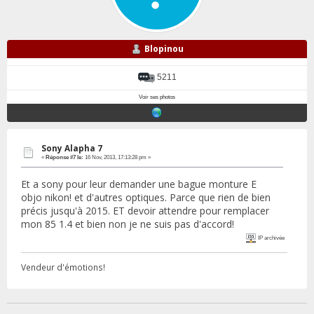
Blopinou
5211
Voir ses photos
Sony Alapha 7
«
Réponse #7 le:
16 Nov, 2013, 17:13:28 pm »
Et a sony pour leur demander une bague monture E
objo nikon! et d'autres optiques. Parce que rien de bien
précis jusqu'à 2015. ET devoir attendre pour remplacer
mon 85 1.4 et bien non je ne suis pas d'accord!
IP archivée
Vendeur d'émotions!