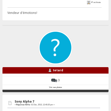
IP archivée
Vendeur d'émotions!
tetard
3
Voir ses photos
Sony Alpha 7
«
Réponse #10 le:
01 Déc, 2013, 12:40:20 pm »