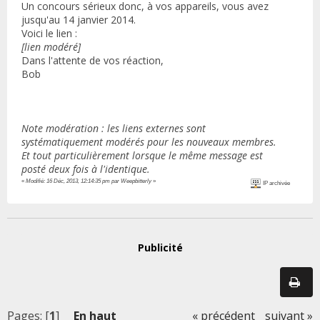
Un concours sérieux donc, à vos appareils, vous avez
jusqu'au 14 janvier 2014.
Voici le lien :
[lien modéré]
Dans l'attente de vos réaction,
Bob
Note modération : les liens externes sont
systématiquement modérés pour les nouveaux membres.
Et tout particulièrement lorsque le même message est
posté deux fois à l'identique.
«
Modifié: 16 Déc, 2013, 12:14:35 pm par Weepbitterly
»
IP archivée
Publicité
Pages: [
1
]
En haut
« précédent
suivant »