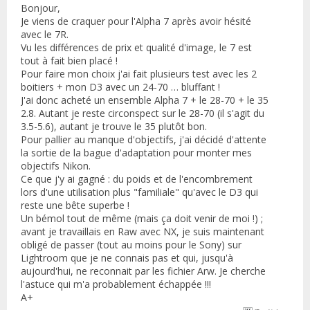
Bonjour,
Je viens de craquer pour l'Alpha 7 après avoir hésité
avec le 7R.
Vu les différences de prix et qualité d'image, le 7 est
tout à fait bien placé !
Pour faire mon choix j'ai fait plusieurs test avec les 2
boitiers + mon D3 avec un 24-70 … bluffant !
J'ai donc acheté un ensemble Alpha 7 + le 28-70 + le 35
2.8. Autant je reste circonspect sur le 28-70 (il s'agit du
3.5-5.6), autant je trouve le 35 plutôt bon.
Pour pallier au manque d'objectifs, j'ai décidé d'attente
la sortie de la bague d'adaptation pour monter mes
objectifs Nikon.
Ce que j'y ai gagné : du poids et de l'encombrement
lors d'une utilisation plus "familiale" qu'avec le D3 qui
reste une bête superbe !
Un bémol tout de même (mais ça doit venir de moi !) ;
avant je travaillais en Raw avec NX, je suis maintenant
obligé de passer (tout au moins pour le Sony) sur
Lightroom que je ne connais pas et qui, jusqu'à
aujourd'hui, ne reconnait par les fichier Arw. Je cherche
l'astuce qui m'a probablement échappée !!!
A+