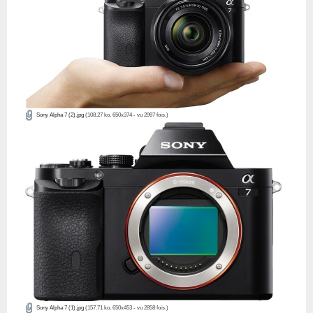
Sony Alpha 7 (2).jpg
(108.27 ko, 650x374 - vu 2997 fois.)
Sony Alpha 7 (1).jpg
(157.71 ko, 650x453 - vu 2858 fois.)