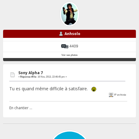
Anhsolo
4409
Voir ses photos
Sony Alpha 7
«
Réponse #8 le:
16 Nov, 2013, 22:46:45 pm »
Tu es quand même difficile à satisfaire.
IP archivée
En chantier ...