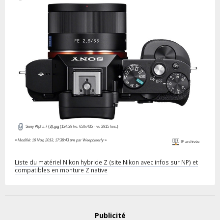
Sony Alpha 7 (3).jpg
(124.28 ko, 650x435 - vu 2915 fois.)
«
Modifié: 16 Nov, 2013, 17:38:43 pm par Weepbitterly
»
IP archivée
Liste du matériel Nikon hybride Z (site Nikon avec infos sur NP) et
compatibles en monture Z native
Publicité