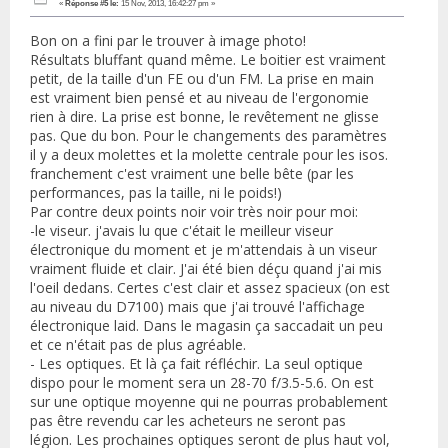
«
Réponse #5 le:
15 Nov, 2013, 16:42:27 pm »
Bon on a fini par le trouver à image photo!
Résultats bluffant quand même. Le boitier est vraiment
petit, de la taille d'un FE ou d'un FM. La prise en main
est vraiment bien pensé et au niveau de l'ergonomie
rien à dire. La prise est bonne, le revêtement ne glisse
pas. Que du bon. Pour le changements des paramètres
il y a deux molettes et la molette centrale pour les isos.
franchement c'est vraiment une belle bête (par les
performances, pas la taille, ni le poids!)
Par contre deux points noir voir très noir pour moi:
-le viseur. j'avais lu que c'était le meilleur viseur
électronique du moment et je m'attendais à un viseur
vraiment fluide et clair. J'ai été bien déçu quand j'ai mis
l'oeil dedans. Certes c'est clair et assez spacieux (on est
au niveau du D7100) mais que j'ai trouvé l'affichage
électronique laid. Dans le magasin ça saccadait un peu
et ce n'était pas de plus agréable.
- Les optiques. Et là ça fait réfléchir. La seul optique
dispo pour le moment sera un 28-70 f/3.5-5.6. On est
sur une optique moyenne qui ne pourras probablement
pas être revendu car les acheteurs ne seront pas
légion. Les prochaines optiques seront de plus haut vol,