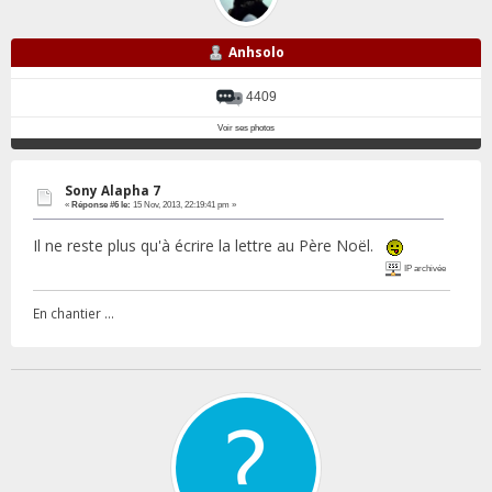
Anhsolo
4409
Voir ses photos
Sony Alapha 7
«
Réponse #6 le:
15 Nov, 2013, 22:19:41 pm »
Il ne reste plus qu'à écrire la lettre au Père Noël.
IP archivée
En chantier ...