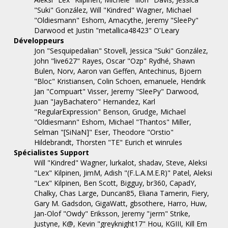
"Suki" González, Will "Kindred" Wagner, Michael
"Oldiesmann" Eshom, Amacythe, Jeremy "SleePy"
Darwood et Justin "metallica48423" O'Leary
Développeurs
Jon "Sesquipedalian" Stovell, Jessica "Suki" González,
John "live627" Rayes, Oscar "Ozp" Rydhé, Shawn
Bulen, Norv, Aaron van Geffen, Antechinus, Bjoern
"Bloc" Kristiansen, Colin Schoen, emanuele, Hendrik
Jan "Compuart" Visser, Jeremy "SleePy" Darwood,
Juan "JayBachatero" Hernandez, Karl
"RegularExpression" Benson, Grudge, Michael
"Oldiesmann" Eshom, Michael "Thantos" Miller,
Selman "[SiNaN]" Eser, Theodore "Orstio"
Hildebrandt, Thorsten "TE" Eurich et winrules
Spécialistes Support
Will "Kindred" Wagner, lurkalot, shadav, Steve, Aleksi
"Lex" Kilpinen, JimM, Adish "(F.L.A.M.E.R)" Patel, Aleksi
"Lex" Kilpinen, Ben Scott, Bigguy, br360, CapadY,
Chalky, Chas Large, Duncan85, Eliana Tamerin, Fiery,
Gary M. Gadsdon, GigaWatt, gbsothere, Harro, Huw,
Jan-Olof "Owdy" Eriksson, Jeremy "jerm" Strike,
Justyne, K@, Kevin "greyknight17" Hou, KGIII, Kill Em