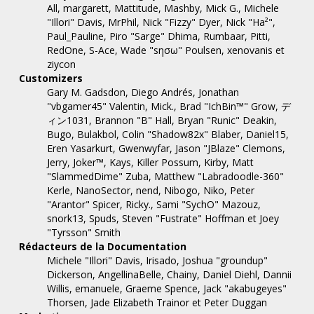
All, margarett, Mattitude, Mashby, Mick G., Michele
"Illori" Davis, MrPhil, Nick "Fizzy" Dyer, Nick "Ha²",
Paul_Pauline, Piro "Sarge" Dhima, Rumbaar, Pitti,
RedOne, S-Ace, Wade "sησω" Poulsen, xenovanis et
ziycon
Customizers
Gary M. Gadsdon, Diego Andrés, Jonathan
"vbgamer45" Valentin, Mick., Brad "IchBin™" Grow, デ
ィン1031, Brannon "B" Hall, Bryan "Runic" Deakin,
Bugo, Bulakbol, Colin "Shadow82x" Blaber, Daniel15,
Eren Yasarkurt, Gwenwyfar, Jason "JBlaze" Clemons,
Jerry, Joker™, Kays, Killer Possum, Kirby, Matt
"SlammedDime" Zuba, Matthew "Labradoodle-360"
Kerle, NanoSector, nend, Nibogo, Niko, Peter
"Arantor" Spicer, Ricky., Sami "SychO" Mazouz,
snork13, Spuds, Steven "Fustrate" Hoffman et Joey
"Tyrsson" Smith
Rédacteurs de la Documentation
Michele "Illori" Davis, Irisado, Joshua "groundup"
Dickerson, AngellinaBelle, Chainy, Daniel Diehl, Dannii
Willis, emanuele, Graeme Spence, Jack "akabugeyes"
Thorsen, Jade Elizabeth Trainor et Peter Duggan