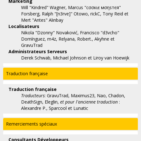
Marketing
Will "Kindred" Wagner, Marcus "cσσкιє мσηѕтєя"
Forsberg, Ralph "[n3rve]" Otowo, rickC, Tony Reid et
Mert "Antes" Alınbay
Localisateurs
Nikola "Dzonny" Novaković, Francisco "d3vcho"
Domínguez, m4z, Relyana, Robert., Akyhne et
GravuTrad
Administrateurs Serveurs
Derek Schwab, Michael Johnson et Liroy van Hoewijk
Traduction française
Traduction française
Traducteurs
: GravuTrad, Maximus23, Nao, Chadon,
DeathSign, Eleglin,
et pour l'ancienne traduction
:
Alexandre P., Sparcool et Lunatic
Remerciements spéciaux
Consultants Développeurs