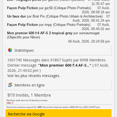
11:35:47 am
Façon Pulp Fiction
par
jpc56
(
Critique Photo Portraits
)
07 Août,
2026, 08:58:18 am
Un faux dur
par
Brat Pix
(
Critique Photo Urbain & Architecture
)
07
Août, 2026, 08:41:24 am
Façon Pulp Fiction
par
impy
(
Critique Photo Portraits
)
07 Août,
2026, 00:45:02 am
Mon premier 600 f:4 AF-S 2 tropical grey
par
oursaunougat
(
Objectifs pour Nikon
)
06 Août, 2026, 20:24:58 pm
Statistiques
1001745 Messages dans 91807 Sujets par 6998 Membres.
Dernier message:
"
Mon premier 600 f:4 AF-S...
"
( 07 Août,
2026, 21:43:02 pm )
Voir les plus récents messages.
Membres en ligne
819 Invités, 1 Membre
Membres actifs dans les 15 dernières minutes:
edge_cl
Record de connexions aujourd'hui:
1629
. Record de connexions absolu: 18660 (05 Juin, 2026, 23:40:57 pm)
Recherche via Google