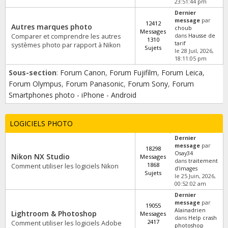
23:51:44 pm
Dernier
message
par
12412
Autres marques photo
choub
Messages
Comparer et comprendre les autres
dans
Hausse de
1310
tarif
systèmes photo par rapport à Nikon
Sujets
le 28 Juil, 2026,
18:11:05 pm
Sous-section
:
Forum Canon
,
Forum Fujifilm
,
Forum Leica
,
Forum Olympus
,
Forum Panasonic
,
Forum Sony
,
Forum
Smartphones photo - iPhone - Android
LOGICIELS PHOTO
Dernier
message
par
18298
Osay34
Nikon NX Studio
Messages
dans
traitement
1868
Comment utiliser les logiciels Nikon
d'images
Sujets
le 25 Juin, 2026,
00:52:02 am
Dernier
message
par
19055
Alainadrien
Lightroom & Photoshop
Messages
dans
Help crash
2417
Comment utiliser les logiciels Adobe
photoshop