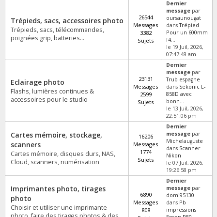
Dernier
message
par
26544
oursaunougat
Trépieds, sacs, accessoires photo
Messages
dans
Trépied
Trépieds, sacs, télécommandes,
3382
Pour un 600mm
poignées grip, batteries...
f4...
Sujets
le 19 Juil, 2026,
07:47:48 am
Dernier
message
par
23131
Trub espagne
Eclairage photo
Messages
dans
Sekonic L-
Flashs, lumières continues &
2599
858D avec
accessoires pour le studio
bonn...
Sujets
le 13 Juil, 2026,
22:51:06 pm
Dernier
Cartes mémoire, stockage,
message
par
16206
Michelauguste
scanners
Messages
dans
Scanner
1774
Cartes mémoire, disques durs, NAS,
Nikon
Sujets
Cloud, scanners, numérisation
le 07 Juil, 2026,
19:26:58 pm
Dernier
Imprimantes photo, tirages
message
par
6890
domi95130
photo
Messages
dans
Pb
Choisir et utiliser une imprimante
808
impressions
photo, faire des tirages photos & des