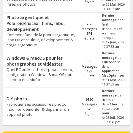
Epson P80...
Sujets
livres de photos
le 25 Mai, 2026,
11:30:13 am
Dernier
Photo argentique et
message
par
Polaroid/Instax : films, labo,
5322
fanf
développement
Messages
dans
Films et
574
scanners
Comment faire de la photo argentique,
aeropo...
Sujets
labo NB et couleur, développement &
le 17 Juin, 2026,
tirage argentique
10:37:53 am
Dernier
Windows & macOS pour les
message
par
1401
Gillesdebda
photographes et vidéastes
Messages
dans
Quel PC ou Mac choisir pour la photo,
121
Application
configuration Windows & macOS pour
MacOptimizer...
Sujets
la photo et la vidéo
le 31 Mar, 2026,
11:37:39 am
Dernier
message
par
DIY photo
6120
stratojs
Fabriquer ses accessoires photo,
Messages
dans
Cherche
675
reparateur
modifier, démonter & dépanner un
pour ...
Sujets
appareil photo
le 28 Juil, 2026,
16:29:50 pm