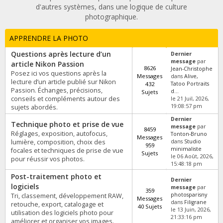
d'autres systèmes, dans une logique de culture
photographique.
APPRENDRE LA PHOTO
Questions après lecture d’un
Dernier
message
par
article Nikon Passion
8626
Jean-Christophe
Posez ici vos questions après la
Messages
dans
Alive,
lecture d’un article publié sur Nikon
432
Tatoo Portraits
Passion. Échanges, précisions,
d...
Sujets
conseils et compléments autour des
le 21 Juil, 2026,
19:08:57 pm
sujets abordés.
Dernier
Technique photo et prise de vue
message
par
8459
Réglages, exposition, autofocus,
Tonton-Bruno
Messages
lumière, composition, choix des
dans
Studio
959
minimaliste
focales et techniques de prise de vue
Sujets
le 06 Août, 2026,
pour réussir vos photos.
15:48:18 pm
Post-traitement photo et
Dernier
logiciels
message
par
359
photosparisny
Tri, classement, développement RAW,
Messages
dans
Filigrane
retouche, export, catalogage et
40 Sujets
le 13 Juin, 2026,
utilisation des logiciels photo pour
21:33:16 pm
améliorer et organiser vos images.