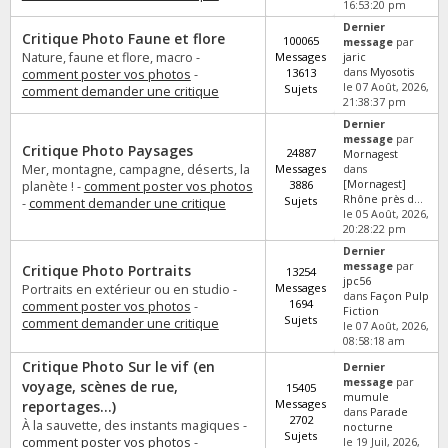
16:53:20 pm
Dernier
Critique Photo Faune et flore
100065
message
par
Nature, faune et flore, macro -
Messages
jaric
13613
dans
Myosotis
comment poster vos photos
-
le 07 Août, 2026,
Sujets
comment demander une critique
21:38:37 pm
Dernier
message
par
Critique Photo Paysages
24887
Mornagest
Mer, montagne, campagne, déserts, la
Messages
dans
3886
[Mornagest]
planète ! -
comment poster vos photos
Rhône près d...
Sujets
-
comment demander une critique
le 05 Août, 2026,
20:28:22 pm
Dernier
message
par
Critique Photo Portraits
13254
jpc56
Messages
Portraits en extérieur ou en studio -
dans
Façon Pulp
1694
comment poster vos photos
-
Fiction
Sujets
comment demander une critique
le 07 Août, 2026,
08:58:18 am
Critique Photo Sur le vif (en
Dernier
message
par
voyage, scènes de rue,
15405
mumule
Messages
reportages...)
dans
Parade
2702
À la sauvette, des instants magiques -
nocturne
Sujets
comment poster vos photos
-
le 19 Juil, 2026,