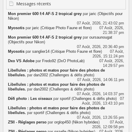
d'informations
Messages récents
Mon premier 600 f:4 AF-S 2 tropical grey
par
jaric
(
Objectifs pour
Nikon
)
07 Août, 2026, 21:43:02 pm
Myosotis
par
jaric
(
Critique Photo Faune et flore
)
07 Août, 2026,
21:38:37 pm
Mon premier 600 f:4 AF-S 2 tropical grey
par
oursaunougat
(
Objectifs pour Nikon
)
07 Août, 2026, 20:36:40 pm
Myosotis
par
sanglier14
(
Critique Photo Faune et flore
)
07 Août,
2026, 15:11:24 pm
Dxo VS Adobe
par
Fredo92
(
DxO PhotoLab
)
07 Août, 2026,
14:29:57 pm
Libellules : photos et matos pour faire des photos de
libellules.
par
dan2002
(
Challenges & défis photo
)
07 Août, 2026, 14:06:11 pm
Libellules : photos et matos pour faire des photos de
libellules.
par
dan2002
(
Challenges & défis photo
)
07 Août, 2026, 14:03:37 pm
Défi photo : Les oiseaux
par
sportif
(
Challenges & défis photo
)
07
Août, 2026, 13:43:10 pm
Libellules : photos et matos pour faire des photos de
libellules.
par
sportif
(
Challenges & défis photo
)
07 Août, 2026, 13:26:55 pm
Z5II - Réglages perso
par
orglop450
(
Nikon hybrides
)
07 Août,
2026, 12:09:58 pm
Z5II - Réglages perso
par
gazelle
(
Nikon hybrides
)
07 Août, 2026,