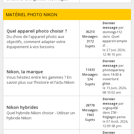
MATÉRIEL PHOTO NIKON
Dernier
message
par
Quel appareil photo choisir ?
36210
domingo112
Du choix de l'appareil photo aux
Messages
dans
-Quel
3172
appareil simple
objectifs, comment adapter votre
d'...
Sujets
équipement à vos besoins
le 27 Juil, 2026,
12:49:10 pm
Dernier
message
par
11433
photosparisny
Nikon, la marque
Messages
dans
14-30 à
Vous hésitez entre les gammes ? En
574
ouverture
savoir plus sur l’histoire et l’actu Nikon
glissa...
Sujets
le 15 Juin, 2026,
08:10:02 am
Dernier
message
par
28778
Nikon hybrides
orglop450
Messages
Quel hybride Nikon choisir - Utiliser un
dans
Z5II -
1943
Réglages perso
hybride Nikon
Sujets
le 07 Août, 2026,
12:09:58 pm
Dernier