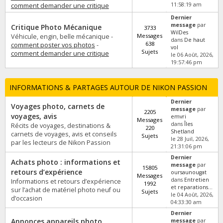
11:58:19 am
comment demander une critique
Dernier
message
par
Critique Photo Mécanique
3733
WilDes
Messages
Véhicule, engin, belle mécanique -
dans
De haut
638
comment poster vos photos
-
vol
Sujets
comment demander une critique
le 06 Août, 2026,
19:57:46 pm
INFORMATIONS & PARTAGES AUTOUR DE NIKON PASSION
Dernier
Voyages photo, carnets de
message
par
2205
voyages, avis
emvri
Messages
dans
Îles
Récits de voyages, destinations &
220
Shetland
carnets de voyages, avis et conseils
Sujets
le 28 Juil, 2026,
par les lecteurs de Nikon Passion
21:31:06 pm
Dernier
Achats photo : informations et
message
par
15805
retours d’expérience
oursaunougat
Messages
dans
Entretien
Informations et retours d’expérience
1992
et reparations...
sur l’achat de matériel photo neuf ou
Sujets
le 04 Août, 2026,
d’occasion
04:33:30 am
Dernier
Annonces appareils photo
message
par