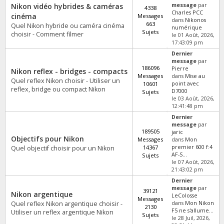
Nikon vidéo hybrides & caméras
message
par
4338
Charles PCC
cinéma
Messages
dans
Nikonos
663
Quel Nikon hybride ou caméra cinéma
numérique
Sujets
choisir - Comment filmer
le 01 Août, 2026,
17:43:09 pm
Dernier
message
par
186096
Pierre
Nikon reflex - bridges - compacts
Messages
dans
Mise au
Quel reflex Nikon choisir - Utiliser un
10601
point avec
reflex, bridge ou compact Nikon
D7000
Sujets
le 03 Août, 2026,
12:41:48 pm
Dernier
message
par
189505
jaric
Objectifs pour Nikon
Messages
dans
Mon
14367
premier 600 f:4
Quel objectif choisir pour un Nikon
AF-S...
Sujets
le 07 Août, 2026,
21:43:02 pm
Dernier
message
par
39121
Nikon argentique
LeColosse
Messages
Quel reflex Nikon argentique choisir -
dans
Mon Nikon
2130
F5 ne s'allume...
Utiliser un reflex argentique Nikon
Sujets
le 28 Juil, 2026,