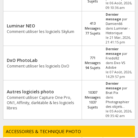
Sujets
le 06 Août, 2026,
09:10:36 am
Dernier
message
par
413
Damien66
Luminar NEO
Messages
dans
Luminar -
Comment utiliser les logiciels Skylum
77 Sujets
Historique
le 21 Mar, 2026,
21:41:15 pm
Dernier
message
par
771
Fredo92
DxO PhotoLab
Messages
dans
Dxo VS
Comment utiliser les logiciels DxO
94 Sujets
Adobe
le 07 Août, 2026,
14:29:57 pm
Dernier
message
par
Autres logiciels photo
10307
Brat Pix
Comment utiliser Capture One Pro,
Messages
dans
1037
Photographier
ON1, Affinity, darktable & les logiciels
des objets...
Sujets
libres
le 05 Août, 2026,
09:35:42 am
ACCESSOIRES & TECHNIQUE PHOTO