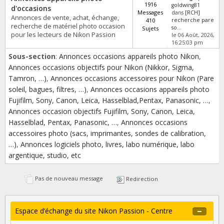
1916
goldwing81
d'occasions
Messages
dans
[RCH]
Annonces de vente, achat, échange,
410
recherche pare
recherche de matériel photo occasion
so...
Sujets
pour les lecteurs de Nikon Passion
le 06 Août, 2026,
16:25:03 pm
Sous-section
:
Annonces occasions appareils photo Nikon
,
Annonces occasions objectifs pour Nikon (Nikkor, Sigma,
Tamron, …)
,
Annonces occasions accessoires pour Nikon (Pare
soleil, bagues, filtres, …)
,
Annonces occasions appareils photo
Fujifilm, Sony, Canon, Leica, Hasselblad,Pentax, Panasonic, …
,
Annonces occasion objectifs Fujifilm, Sony, Canon, Leica,
Hasselblad, Pentax, Panasonic, …
,
Annonces occasions
accessoires photo (sacs, imprimantes, sondes de calibration,
…)
,
Annonces logiciels photo, livres, labo numérique, labo
argentique, studio, etc
Pas de nouveau message
Redirection
Espace d’échange du site Nikon Passion - Centre