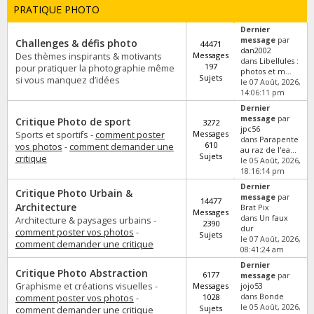
PRATIQUE PHOTO
Dernier
message
par
Challenges & défis photo
44471
dan2002
Messages
Des thèmes inspirants & motivants
dans
Libellules :
197
pour pratiquer la photographie même
photos et m...
Sujets
si vous manquez d’idées
le 07 Août, 2026,
14:06:11 pm
Dernier
message
par
Critique Photo de sport
3272
jpc56
Messages
Sports et sportifs -
comment poster
dans
Parapente
610
vos photos
-
comment demander une
au raz de l'ea...
Sujets
critique
le 05 Août, 2026,
18:16:14 pm
Dernier
Critique Photo Urbain &
message
par
14477
Architecture
Brat Pix
Messages
dans
Un faux
Architecture & paysages urbains -
2390
dur
comment poster vos photos
-
Sujets
le 07 Août, 2026,
comment demander une critique
08:41:24 am
Dernier
Critique Photo Abstraction
6177
message
par
Graphisme et créations visuelles -
Messages
jojo53
1028
dans
Bonde
comment poster vos photos
-
le 05 Août, 2026,
Sujets
comment demander une critique