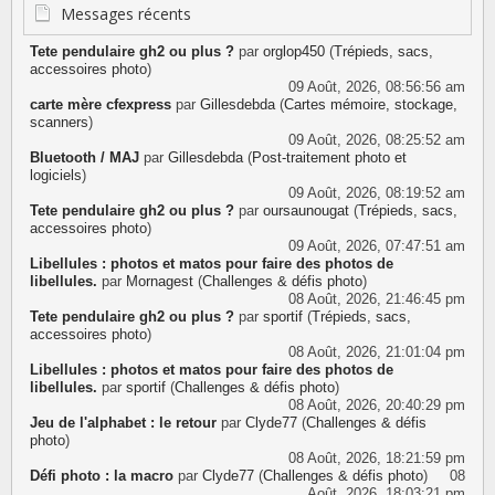
d'informations
Messages récents
Tete pendulaire gh2 ou plus ?
par
orglop450
(
Trépieds, sacs,
accessoires photo
)
09 Août, 2026, 08:56:56 am
carte mère cfexpress
par
Gillesdebda
(
Cartes mémoire, stockage,
scanners
)
09 Août, 2026, 08:25:52 am
Bluetooth / MAJ
par
Gillesdebda
(
Post-traitement photo et
logiciels
)
09 Août, 2026, 08:19:52 am
Tete pendulaire gh2 ou plus ?
par
oursaunougat
(
Trépieds, sacs,
accessoires photo
)
09 Août, 2026, 07:47:51 am
Libellules : photos et matos pour faire des photos de
libellules.
par
Mornagest
(
Challenges & défis photo
)
08 Août, 2026, 21:46:45 pm
Tete pendulaire gh2 ou plus ?
par
sportif
(
Trépieds, sacs,
accessoires photo
)
08 Août, 2026, 21:01:04 pm
Libellules : photos et matos pour faire des photos de
libellules.
par
sportif
(
Challenges & défis photo
)
08 Août, 2026, 20:40:29 pm
Jeu de l'alphabet : le retour
par
Clyde77
(
Challenges & défis
photo
)
08 Août, 2026, 18:21:59 pm
Défi photo : la macro
par
Clyde77
(
Challenges & défis photo
)
08
Août, 2026, 18:03:21 pm