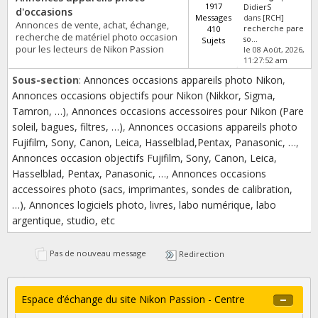
1917
DidierS
d'occasions
Messages
dans
[RCH]
Annonces de vente, achat, échange,
410
recherche pare
recherche de matériel photo occasion
so...
Sujets
pour les lecteurs de Nikon Passion
le 08 Août, 2026,
11:27:52 am
Sous-section
:
Annonces occasions appareils photo Nikon
,
Annonces occasions objectifs pour Nikon (Nikkor, Sigma,
Tamron, …)
,
Annonces occasions accessoires pour Nikon (Pare
soleil, bagues, filtres, …)
,
Annonces occasions appareils photo
Fujifilm, Sony, Canon, Leica, Hasselblad,Pentax, Panasonic, …
,
Annonces occasion objectifs Fujifilm, Sony, Canon, Leica,
Hasselblad, Pentax, Panasonic, …
,
Annonces occasions
accessoires photo (sacs, imprimantes, sondes de calibration,
…)
,
Annonces logiciels photo, livres, labo numérique, labo
argentique, studio, etc
Pas de nouveau message
Redirection
Espace d’échange du site Nikon Passion - Centre