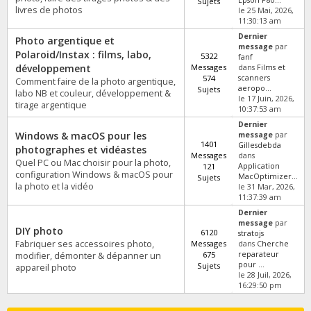
Epson P80...
Sujets
livres de photos
le 25 Mai, 2026,
11:30:13 am
Dernier
Photo argentique et
message
par
Polaroid/Instax : films, labo,
5322
fanf
développement
Messages
dans
Films et
574
scanners
Comment faire de la photo argentique,
aeropo...
Sujets
labo NB et couleur, développement &
le 17 Juin, 2026,
tirage argentique
10:37:53 am
Dernier
Windows & macOS pour les
message
par
1401
Gillesdebda
photographes et vidéastes
Messages
dans
Quel PC ou Mac choisir pour la photo,
121
Application
configuration Windows & macOS pour
MacOptimizer...
Sujets
la photo et la vidéo
le 31 Mar, 2026,
11:37:39 am
Dernier
message
par
DIY photo
6120
stratojs
Fabriquer ses accessoires photo,
Messages
dans
Cherche
675
reparateur
modifier, démonter & dépanner un
pour ...
Sujets
appareil photo
le 28 Juil, 2026,
16:29:50 pm