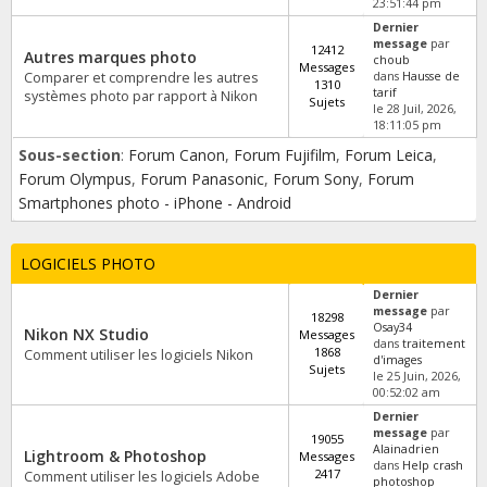
23:51:44 pm
Dernier
message
par
12412
Autres marques photo
choub
Messages
Comparer et comprendre les autres
dans
Hausse de
1310
tarif
systèmes photo par rapport à Nikon
Sujets
le 28 Juil, 2026,
18:11:05 pm
Sous-section
:
Forum Canon
,
Forum Fujifilm
,
Forum Leica
,
Forum Olympus
,
Forum Panasonic
,
Forum Sony
,
Forum
Smartphones photo - iPhone - Android
LOGICIELS PHOTO
Dernier
message
par
18298
Osay34
Nikon NX Studio
Messages
dans
traitement
1868
Comment utiliser les logiciels Nikon
d'images
Sujets
le 25 Juin, 2026,
00:52:02 am
Dernier
message
par
19055
Alainadrien
Lightroom & Photoshop
Messages
dans
Help crash
2417
Comment utiliser les logiciels Adobe
photoshop