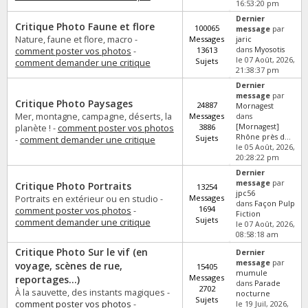
16:53:20 pm
Dernier
Critique Photo Faune et flore
100065
message
par
Nature, faune et flore, macro -
Messages
jaric
13613
dans
Myosotis
comment poster vos photos
-
le 07 Août, 2026,
Sujets
comment demander une critique
21:38:37 pm
Dernier
message
par
Critique Photo Paysages
24887
Mornagest
Mer, montagne, campagne, déserts, la
Messages
dans
3886
[Mornagest]
planète ! -
comment poster vos photos
Rhône près d...
Sujets
-
comment demander une critique
le 05 Août, 2026,
20:28:22 pm
Dernier
message
par
Critique Photo Portraits
13254
jpc56
Messages
Portraits en extérieur ou en studio -
dans
Façon Pulp
1694
comment poster vos photos
-
Fiction
Sujets
comment demander une critique
le 07 Août, 2026,
08:58:18 am
Critique Photo Sur le vif (en
Dernier
message
par
voyage, scènes de rue,
15405
mumule
Messages
reportages...)
dans
Parade
2702
À la sauvette, des instants magiques -
nocturne
Sujets
comment poster vos photos
-
le 19 Juil, 2026,