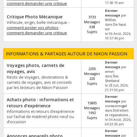
11:58:19 am
comment demander une critique
Dernier
message
par
Critique Photo Mécanique
3733
WilDes
Messages
Véhicule, engin, belle mécanique -
dans
De haut
638
comment poster vos photos
-
vol
Sujets
comment demander une critique
le 06 Août, 2026,
19:57:46 pm
INFORMATIONS & PARTAGES AUTOUR DE NIKON PASSION
Dernier
Voyages photo, carnets de
message
par
2205
voyages, avis
emvri
Messages
dans
Îles
Récits de voyages, destinations &
220
Shetland
carnets de voyages, avis et conseils
Sujets
le 28 Juil, 2026,
par les lecteurs de Nikon Passion
21:31:06 pm
Dernier
Achats photo : informations et
message
par
15805
retours d’expérience
oursaunougat
Messages
dans
Entretien
Informations et retours d’expérience
1992
et reparations...
sur l’achat de matériel photo neuf ou
Sujets
le 04 Août, 2026,
d’occasion
04:33:30 am
Dernier
Annonces appareils photo
message
par