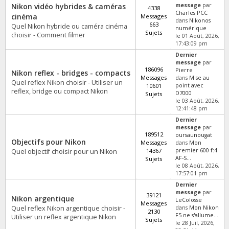
Nikon vidéo hybrides & caméras
message
par
4338
Charles PCC
cinéma
Messages
dans
Nikonos
663
Quel Nikon hybride ou caméra cinéma
numérique
Sujets
choisir - Comment filmer
le 01 Août, 2026,
17:43:09 pm
Dernier
message
par
186096
Pierre
Nikon reflex - bridges - compacts
Messages
dans
Mise au
Quel reflex Nikon choisir - Utiliser un
10601
point avec
reflex, bridge ou compact Nikon
D7000
Sujets
le 03 Août, 2026,
12:41:48 pm
Dernier
message
par
189512
oursaunougat
Objectifs pour Nikon
Messages
dans
Mon
14367
premier 600 f:4
Quel objectif choisir pour un Nikon
AF-S...
Sujets
le 08 Août, 2026,
17:57:01 pm
Dernier
message
par
39121
Nikon argentique
LeColosse
Messages
Quel reflex Nikon argentique choisir -
dans
Mon Nikon
2130
F5 ne s'allume...
Utiliser un reflex argentique Nikon
Sujets
le 28 Juil, 2026,