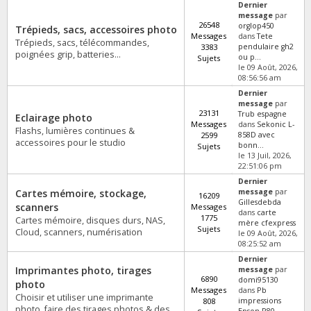
Dernier
message
par
26548
orglop450
Trépieds, sacs, accessoires photo
Messages
dans
Tete
Trépieds, sacs, télécommandes,
3383
pendulaire gh2
poignées grip, batteries...
ou p...
Sujets
le 09 Août, 2026,
08:56:56 am
Dernier
message
par
23131
Trub espagne
Eclairage photo
Messages
dans
Sekonic L-
Flashs, lumières continues &
2599
858D avec
accessoires pour le studio
bonn...
Sujets
le 13 Juil, 2026,
22:51:06 pm
Dernier
Cartes mémoire, stockage,
message
par
16209
Gillesdebda
scanners
Messages
dans
carte
1775
Cartes mémoire, disques durs, NAS,
mère cfexpress
Sujets
Cloud, scanners, numérisation
le 09 Août, 2026,
08:25:52 am
Dernier
Imprimantes photo, tirages
message
par
6890
domi95130
photo
Messages
dans
Pb
Choisir et utiliser une imprimante
808
impressions
photo, faire des tirages photos & des