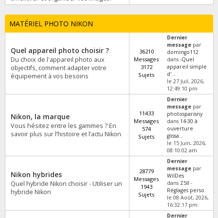
MATÉRIEL PHOTO NIKON
Dernier
message
par
Quel appareil photo choisir ?
36210
domingo112
Du choix de l'appareil photo aux
Messages
dans
-Quel
3172
appareil simple
objectifs, comment adapter votre
d'...
Sujets
équipement à vos besoins
le 27 Juil, 2026,
12:49:10 pm
Dernier
message
par
11433
photosparisny
Nikon, la marque
Messages
dans
14-30 à
Vous hésitez entre les gammes ? En
574
ouverture
savoir plus sur l’histoire et l’actu Nikon
glissa...
Sujets
le 15 Juin, 2026,
08:10:02 am
Dernier
message
par
28779
Nikon hybrides
WilDes
Messages
Quel hybride Nikon choisir - Utiliser un
dans
Z5II -
1943
Réglages perso
hybride Nikon
Sujets
le 08 Août, 2026,
16:32:17 pm
Dernier