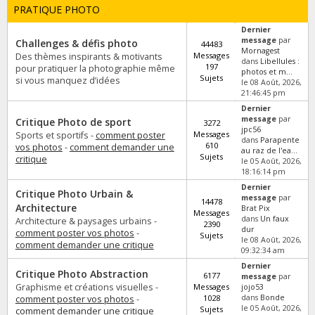
PRATIQUE PHOTO
Dernier
message
par
Challenges & défis photo
44483
Mornagest
Messages
Des thèmes inspirants & motivants
dans
Libellules :
197
pour pratiquer la photographie même
photos et m...
Sujets
si vous manquez d’idées
le 08 Août, 2026,
21:46:45 pm
Dernier
message
par
Critique Photo de sport
3272
jpc56
Messages
Sports et sportifs -
comment poster
dans
Parapente
610
vos photos
-
comment demander une
au raz de l'ea...
Sujets
critique
le 05 Août, 2026,
18:16:14 pm
Dernier
Critique Photo Urbain &
message
par
14478
Architecture
Brat Pix
Messages
dans
Un faux
Architecture & paysages urbains -
2390
dur
comment poster vos photos
-
Sujets
le 08 Août, 2026,
comment demander une critique
09:32:34 am
Dernier
Critique Photo Abstraction
6177
message
par
Graphisme et créations visuelles -
Messages
jojo53
1028
dans
Bonde
comment poster vos photos
-
le 05 Août, 2026,
Sujets
comment demander une critique