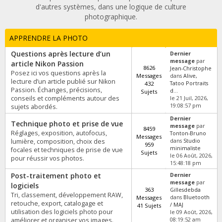
d'autres systèmes, dans une logique de culture
photographique.
APPRENDRE LA PHOTO
Questions après lecture d’un
Dernier
message
par
article Nikon Passion
8626
Jean-Christophe
Posez ici vos questions après la
Messages
dans
Alive,
lecture d’un article publié sur Nikon
432
Tatoo Portraits
Passion. Échanges, précisions,
d...
Sujets
conseils et compléments autour des
le 21 Juil, 2026,
19:08:57 pm
sujets abordés.
Dernier
Technique photo et prise de vue
message
par
8459
Réglages, exposition, autofocus,
Tonton-Bruno
Messages
lumière, composition, choix des
dans
Studio
959
minimaliste
focales et techniques de prise de vue
Sujets
le 06 Août, 2026,
pour réussir vos photos.
15:48:18 pm
Post-traitement photo et
Dernier
message
par
logiciels
363
Gillesdebda
Tri, classement, développement RAW,
Messages
dans
Bluetooth
retouche, export, catalogage et
/ MAJ
41 Sujets
utilisation des logiciels photo pour
le 09 Août, 2026,
améliorer et organiser vos images.
08:19:52 am