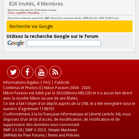
826 Invités, 4 Membres
Membres actifs dans les 15 dernières minutes:
GIJoe
,
orglop450
,
Gillesdebda
,
clic39
Record de connexions aujourd'hui:
1227
. Record de connexions absolu: 18660 (05 Juin, 2026, 23:40:57 pm)
Recherche via Google
Utilisez la recherche Google sur le forum
Informations légales
|
FAQ
|
Publicité
Contenus et Photos (C) Nikon Passion 2004 - 2026
Nikon Passion est édité par la SAS Editions MELODI et n'a aucun lien direct
avec la société Nikon ou une de ses filiales.
Ce site a fait l'objet d'un dépôt auprés de la CNIL et a été enregistré sous le
numéro d'agrément 1108761.
Conformément à la loi française Informatique et Liberté (article 34), vous
disposez d'un droit d'accés, de modification, de rectification et de
suppression des données vous concernant.
SMF 2.0.19
|
SMF © 2015
,
Simple Machines
SMFAds
for
Free Forums
|
Terms and Policies