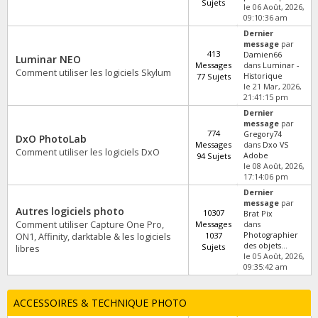
Sujets
le 06 Août, 2026,
09:10:36 am
Dernier
message
par
413
Damien66
Luminar NEO
Messages
dans
Luminar -
Comment utiliser les logiciels Skylum
77 Sujets
Historique
le 21 Mar, 2026,
21:41:15 pm
Dernier
message
par
774
Gregory74
DxO PhotoLab
Messages
dans
Dxo VS
Comment utiliser les logiciels DxO
94 Sujets
Adobe
le 08 Août, 2026,
17:14:06 pm
Dernier
message
par
Autres logiciels photo
10307
Brat Pix
Comment utiliser Capture One Pro,
Messages
dans
1037
Photographier
ON1, Affinity, darktable & les logiciels
des objets...
Sujets
libres
le 05 Août, 2026,
09:35:42 am
ACCESSOIRES & TECHNIQUE PHOTO