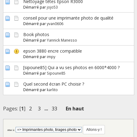
Nettoyage têtes Epson R3000
Démarré par
jojo53
conseil pour une imprimante photo de qualité
Démarré par
yvan0606
Book photos
Démarré par
Yannick Manesso
epson 3880 encre compatible
Démarré par
impy
[sipoune85] Qui a vu ses photos en 6000*4000 ?
Démarré par
Sipoune85
Quel second écran PC choisir ?
Démarré par
karlito
Pages: [
1
]
2
3
...
33
En haut
Aller à: