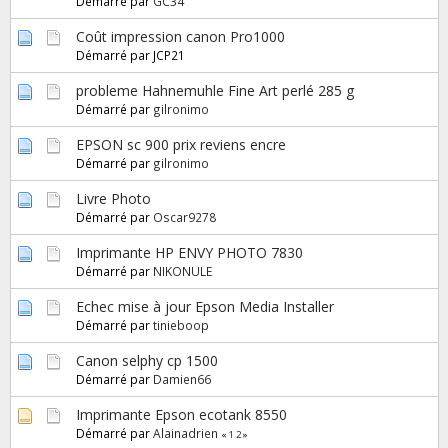
Démarré par
GC34
Coût impression canon Pro1000
Démarré par JCP21
probleme Hahnemuhle Fine Art perlé 285 g
Démarré par
gilronimo
EPSON sc 900 prix reviens encre
Démarré par
gilronimo
Livre Photo
Démarré par
Oscar9278
Imprimante HP ENVY PHOTO 7830
Démarré par
NIKONULE
Echec mise à jour Epson Media Installer
Démarré par
tinieboop
Canon selphy cp 1500
Démarré par
Damien66
Imprimante Epson ecotank 8550
Démarré par
Alainadrien
«
1
2
»