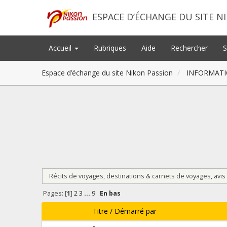
ESPACE D’ÉCHANGE DU SITE N
Accueil
Rubriques
Aide
Rechercher
S
Espace d’échange du site Nikon Passion
INFORMATI
Récits de voyages, destinations & carnets de voyages, avis 
Pages: [
1
]
2
3
...
9
En bas
Titre
/
Démarré par