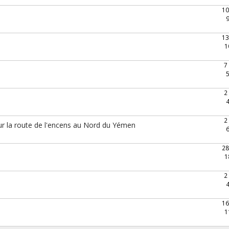
10
13
1
7
2
2
r la route de l'encens au Nord du Yémen
28
1
2
16
1