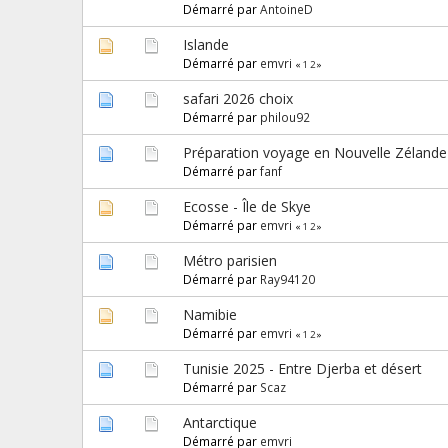
Démarré par
AntoineD
Islande
Démarré par
emvri
«
1
2
»
safari 2026 choix
Démarré par
philou92
Préparation voyage en Nouvelle Zélande
Démarré par
fanf
Ecosse - Île de Skye
Démarré par
emvri
«
1
2
»
Métro parisien
Démarré par
Ray94120
Namibie
Démarré par
emvri
«
1
2
»
Tunisie 2025 - Entre Djerba et désert
Démarré par
Scaz
Antarctique
Démarré par
emvri