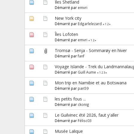
Îles Shetland
Démarré par
emvri
New York city
Démarré par
Edgarlelezard
«
1
2
»
Îles Lofoten
Démarré par
emvri
«
1
2
»
Tromsø - Senja - Sommarøy en hiver
Démarré par
fanf
Voyage Islande - Trek du Landmannalau
Démarré par
Guill Aume
«
1
2
3
»
Mon trip en Namibie et au Botswana
Démarré par
pan59
les petits fous ...
Démarré par
ckonig
Le Guilvinec été 2026, faut y'aller
Démarré par
Félisc03
Musée Lalique