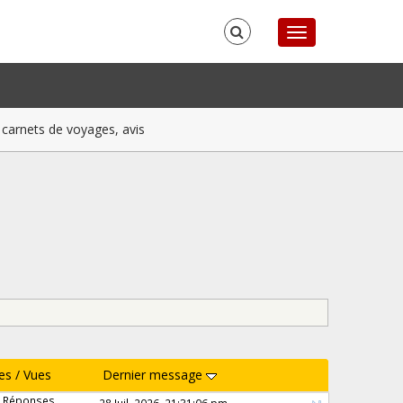
carnets de voyages, avis
es
/
Vues
Dernier message
 Réponses
28 Juil, 2026, 21:31:06 pm