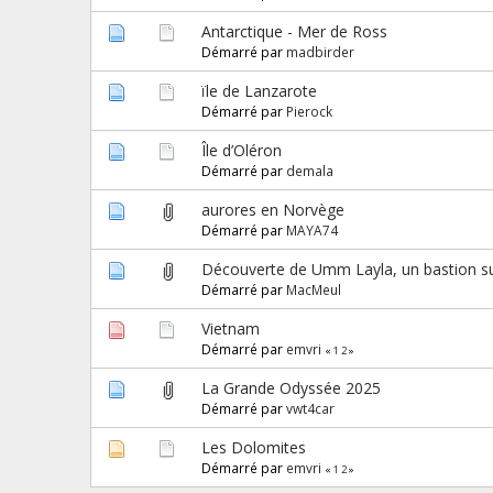
Antarctique - Mer de Ross
Démarré par
madbirder
ïle de Lanzarote
Démarré par
Pierock
Île d’Oléron
Démarré par
demala
aurores en Norvège
Démarré par
MAYA74
Découverte de Umm Layla, un bastion su
Démarré par
MacMeul
Vietnam
Démarré par
emvri
«
1
2
»
La Grande Odyssée 2025
Démarré par
vwt4car
Les Dolomites
Démarré par
emvri
«
1
2
»